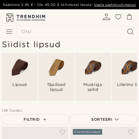
Saatmine
3,95 €
- Üle
49,00 €
tellimusel tasuta-
Vaata saatmisvõimalusi
Otsi
Siidist lipsud
Lipsud
Täpilised
Mustriga
Lilleline li
lipsud
sallid
149 Toodet
FILTRID
SORTEERI
Populaarsed
Enimmüüdud