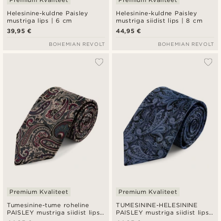
Helesinine-kuldne Paisley
Helesinine-kuldne Paisley
mustriga lips | 6 cm
mustriga siidist lips | 8 cm
39,95 €
44,95 €
BOHEMIAN REVOLT
BOHEMIAN REVOLT
Premium Kvaliteet
Premium Kvaliteet
Tumesinine-tume roheline
TUMESININE-HELESININE
PAISLEY mustriga siidist lips |
PAISLEY mustriga siidist lips |
8 cm
8 cm