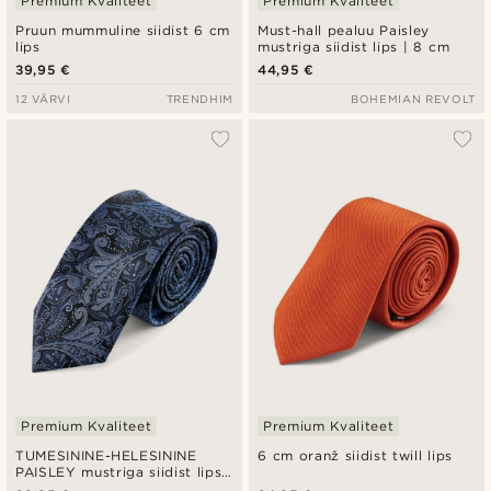
Premium Kvaliteet
Premium Kvaliteet
Pruun mummuline siidist 6 cm
Must-hall pealuu Paisley
lips
mustriga siidist lips | 8 cm
39,95 €
44,95 €
12 VÄRVI
TRENDHIM
BOHEMIAN REVOLT
Premium Kvaliteet
Premium Kvaliteet
TUMESININE-HELESININE
6 cm oranž siidist twill lips
PAISLEY mustriga siidist lips |
6 cm