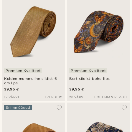
Uusim
Madala hind
Kõrgeim hind
Premium Kvaliteet
Premium Kvaliteet
Kuldne mummuline siidist 6
Bert siidist boho lips
cm lips
39,95 €
39,95 €
12 VÄRVI
TRENDHIM
28 VÄRVI
BOHEMIAN REVOLT
Enimmüüdud