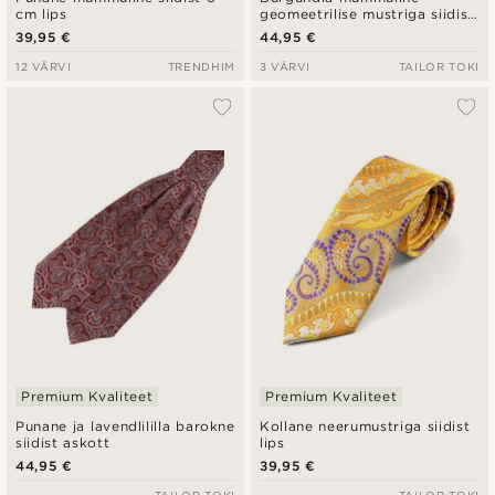
cm lips
geomeetrilise mustriga siidist
askott
39,95 €
44,95 €
12 VÄRVI
TRENDHIM
3 VÄRVI
TAILOR TOKI
Premium Kvaliteet
Premium Kvaliteet
Punane ja lavendlililla barokne
Kollane neerumustriga siidist
siidist askott
lips
44,95 €
39,95 €