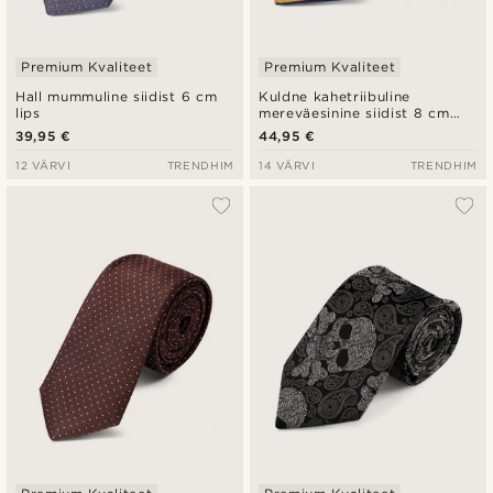
Premium Kvaliteet
Premium Kvaliteet
Hall mummuline siidist 6 cm
Kuldne kahetriibuline
lips
mereväesinine siidist 8 cm
lips
39,95 €
44,95 €
12 VÄRVI
TRENDHIM
14 VÄRVI
TRENDHIM