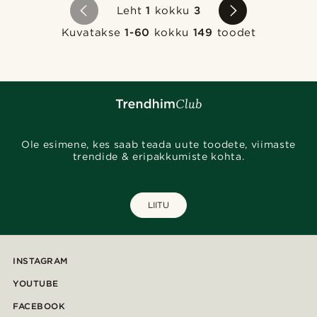
Leht
1
kokku
3
Kuvatakse
1-60
kokku
149
toodet
Ole esimene, kes saab teada uute toodete, viimaste
trendide & eripakkumiste kohta.
LIITU
INSTAGRAM
YOUTUBE
FACEBOOK