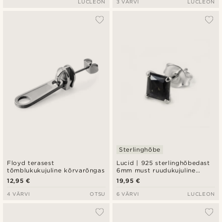
LUCLEON
3 VÄRVI
LUCLEON
Sterlinghõbe
Floyd terasest
Lucid | 925 sterlinghõbedast
tõmblukukujuline kõrvarõngas
6mm must ruudukujuline
tsirkooniumiga kõrvarõngas
12,95 €
19,95 €
4 VÄRVI
OTSU
6 VÄRVI
LUCLEON