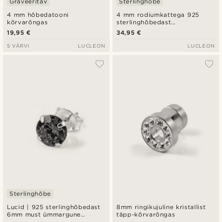
Graveeritav
Sterlinghõbe
4 mm hõbedatooni
4 mm rodiumkattega 925
kõrvarõngas
sterlinghõbedast
nööpkõrvarõngas
19,95 €
34,95 €
5 VÄRVI
LUCLEON
LUCLEON
Sterlinghõbe
Lucid | 925 sterlinghõbedast
8mm ringikujuline kristallist
6mm must ümmargune
täpp-kõrvarõngas
tsirkooniumiga kõrvarõngas