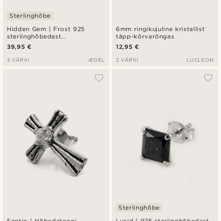
Sterlinghõbe
Hidden Gem | Frost 925
6mm ringikujuline kristallist
sterlinghõbedast
täpp-kõrvarõngas
nööpkõrvarõngas
39,95 €
12,95 €
3 VÄRVI
ÆDEL
2 VÄRVI
LUCLEON
Sterlinghõbe
Sentio | Hõbedatooni
Lucid | 925 sterlinghõbedast