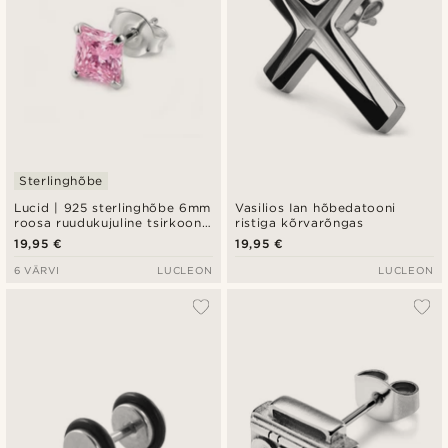
Sterlinghõbe
Lucid | 925 sterlinghõbe 6mm
Vasilios Ian hõbedatooni
roosa ruudukujuline tsirkooni
ristiga kõrvarõngas
kõrvarõngas
19,95 €
19,95 €
(naelkõrvarõngas)
6 VÄRVI
LUCLEON
LUCLEON