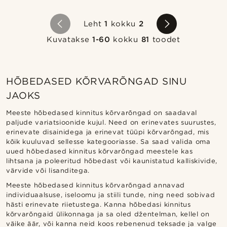
Leht
1
kokku
2
Kuvatakse
1-60
kokku
81
toodet
HÕBEDASED KÕRVARÕNGAD SINU
JAOKS
Meeste hõbedased kinnitus kõrvarõngad on saadaval
paljude variatsioonide kujul. Need on erinevates suurustes,
erinevate disainidega ja erinevat tüüpi kõrvarõngad, mis
kõik kuuluvad sellesse kategooriasse. Sa saad valida oma
uued hõbedased kinnitus kõrvarõngad meestele kas
lihtsana ja poleeritud hõbedast või kaunistatud kalliskivide,
värvide või lisanditega.
Meeste hõbedased kinnitus kõrvarõngad annavad
individuaalsuse, iseloomu ja stiili tunde, ning need sobivad
hästi erinevate riietustega. Kanna hõbedasi kinnitus
kõrvarõngaid ülikonnaga ja sa oled džentelman, kellel on
väike äär, või kanna neid koos rebenenud teksade ja valge