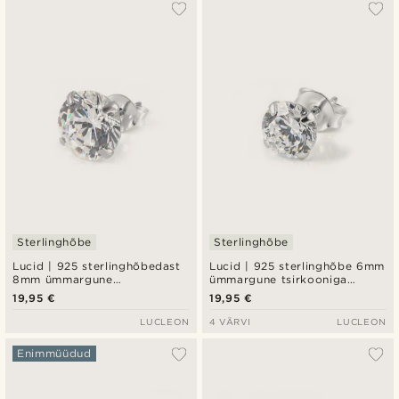
Populaarsed
Uusim
Madala hind
Kõrgeim hind
Sterlinghõbe
Sterlinghõbe
Lucid | 925 sterlinghõbedast
Lucid | 925 sterlinghõbe 6mm
8mm ümmargune
ümmargune tsirkooniga
tsirkooniumiga kõrvarõngas
kõrvarõngas
19,95 €
19,95 €
LUCLEON
4 VÄRVI
LUCLEON
Enimmüüdud