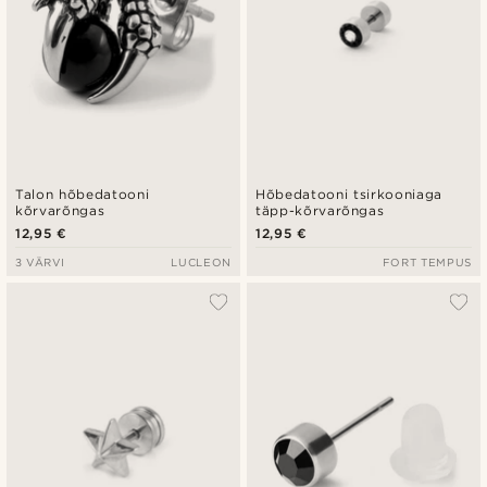
Talon hõbedatooni
Hõbedatooni tsirkooniaga
kõrvarõngas
täpp-kõrvarõngas
12,95 €
12,95 €
3 VÄRVI
LUCLEON
FORT TEMPUS