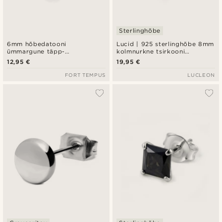
Sterlinghõbe
6mm hõbedatooni
Lucid | 925 sterlinghõbe 8mm
ümmargune täpp-
kolmnurkne tsirkooni
kõrvarõngas
kõrvarõngas
12,95 €
19,95 €
FORT TEMPUS
LUCLEON