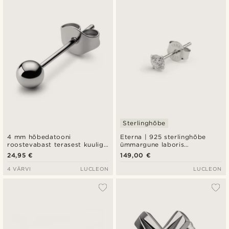
Sterlinghõbe
4 mm hõbedatooni
Eterna | 925 sterlinghõbe
roostevabast terasest kuuliga
ümmargune laboris
kõrvarõngas
kasvatatud teemantiga
24,95 €
149,00 €
kõrvarõngas – 4 mm 0,25 ct
4 VÄRVI
LUCLEON
LUCLEON