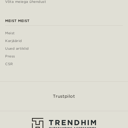
Võta meiega ühendust
MEIST MEIST
Meist
Karjäärid
Uued artiklid
Press
CSR
Trustpilot