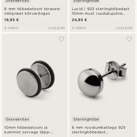
Graveeritav
Sterlinghõbe
6 mm hõbedatooni terasest
Lucid | 925 sterlinghõbedast
nööpneet kõrvarõngas
10mm must ruudukujuline
tsirkooniumiga kõrvarõngas
19,95 €
24,95 €
4 VÄRVI
LUCLEON
2 VÄRVI
LUCLEON
Graveeritav
Sterlinghõbe
10mm hõbedatooni ja
6 mm roodiumkattega 925
kummist servaga täpp-
sterlinghõbedast
kõrvarõngas
nööpkõrvarõngas