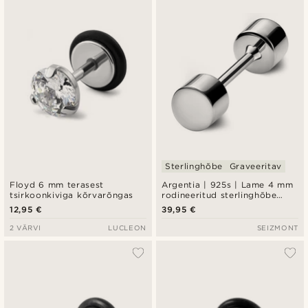
Sterlinghõbe
Graveeritav
Floyd 6 mm terasest
Argentia | 925s | Lame 4 mm
tsirkoonkiviga kõrvarõngas
rodineeritud sterlinghõbe
imitatsioon plug
12,95 €
39,95 €
2 VÄRVI
LUCLEON
SEIZMONT