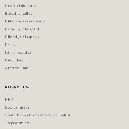
Uus kollektsioon
Ehted ja kellad
Ülikonna aksessuaarid
Kotid ja rahakotid
Riided ja aluspesu
Prillid
Isiklik hooldus
Kingiideed
Archive Sale
KLIENDITUGI
KKK
Loo tagastus
Vaata kohaletoimetamise võimalusi
Väljavõtmine