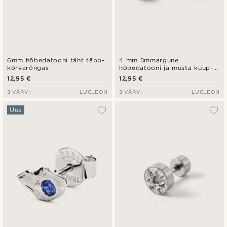
6mm hõbedatooni täht täpp-
4 mm ümmargune
kõrvarõngas
hõbedatooni ja musta kuup-
tsirkooni kõrvarõngas
12,95 €
12,95 €
3 VÄRVI
LUCLEON
3 VÄRVI
LUCLEON
Uus