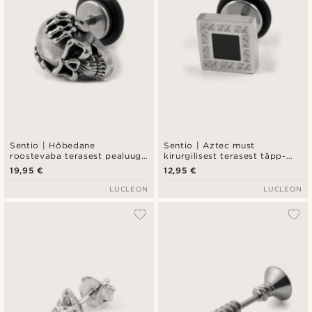
Sentio | Hõbedane
Sentio | Aztec must
roostevaba terasest pealuuga
kirurgilisest terasest täpp-
täpp-kõrvarõngas
kõrvarõngas
19,95 €
12,95 €
LUCLEON
LUCLEON