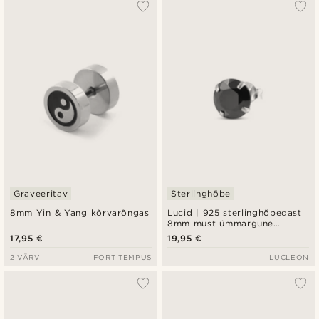
Graveeritav
Sterlinghõbe
8mm Yin & Yang kõrvarõngas
Lucid | 925 sterlinghõbedast
8mm must ümmargune
tsirkooniumiga kõrvarõngas
17,95 €
19,95 €
2 VÄRVI
FORT TEMPUS
LUCLEON