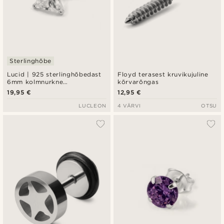
Sterlinghõbe
Lucid | 925 sterlinghõbedast
Floyd terasest kruvikujuline
6mm kolmnurkne
kõrvarõngas
tsirkooniumiga kõrvarõngas
19,95 €
12,95 €
LUCLEON
4 VÄRVI
OTSU