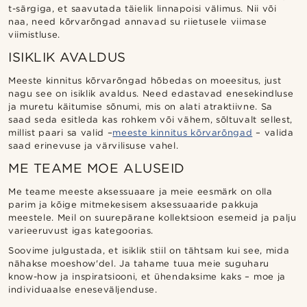
t-särgiga, et saavutada täielik linnapoisi välimus. Nii või
naa, need kõrvarõngad annavad su riietusele viimase
viimistluse.
ISIKLIK AVALDUS
Meeste kinnitus kõrvarõngad hõbedas on moeesitus, just
nagu see on isiklik avaldus. Need edastavad enesekindluse
ja muretu käitumise sõnumi, mis on alati atraktiivne. Sa
saad seda esitleda kas rohkem või vähem, sõltuvalt sellest,
millist paari sa valid –
meeste kinnitus kõrvarõngad
– valida
saad erinevuse ja värvilisuse vahel.
ME TEAME MOE ALUSEID
Me teame meeste aksessuaare ja meie eesmärk on olla
parim ja kõige mitmekesisem aksessuaaride pakkuja
meestele. Meil on suurepärane kollektsioon esemeid ja palju
varieeruvust igas kategoorias.
Soovime julgustada, et isiklik stiil on tähtsam kui see, mida
nähakse moeshow'del. Ja tahame tuua meie suguharu
know-how ja inspiratsiooni, et ühendaksime kaks – moe ja
individuaalse eneseväljenduse.