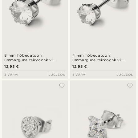
8 mm hõbedatooni
4 mm hõbedatooni
ümmargune tsirkoonkivi
ümmargune tsirkoonkivi
kõrvarõngas
kõrvarõngas
12,95 €
12,95 €
3 VÄRVI
LUCLEON
3 VÄRVI
LUCLEON