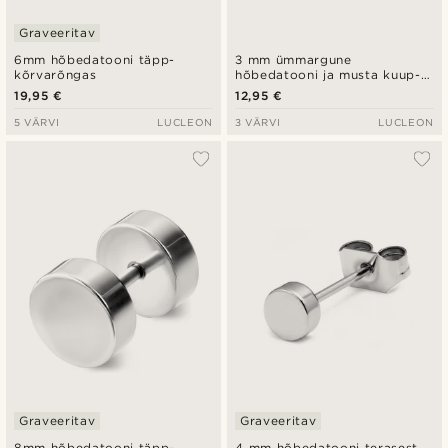
Graveeritav
6mm hõbedatooni täpp-
3 mm ümmargune
kõrvarõngas
hõbedatooni ja musta kuup-
tsirkooni kõrvarõngas
19,95 €
12,95 €
5 VÄRVI
LUCLEON
3 VÄRVI
LUCLEON
Graveeritav
Graveeritav
8mm hõbedatooni täpp-
4 mm hõbedatooni terasest