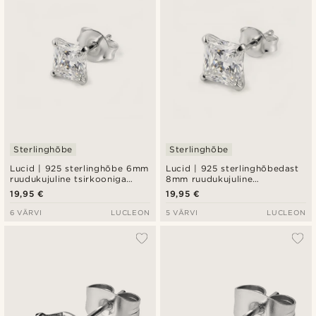
Sterlinghõbe
Sterlinghõbe
Lucid | 925 sterlinghõbe 6mm
Lucid | 925 sterlinghõbedast
ruudukujuline tsirkooniga
8mm ruudukujuline
kõrvarõngas
tsirkooniumiga kõrvarõngas
19,95 €
19,95 €
6 VÄRVI
LUCLEON
5 VÄRVI
LUCLEON