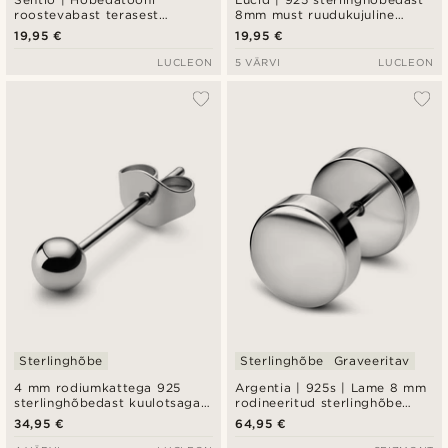
roostevabast terasest
8mm must ruudukujuline
tsirkoonia ja kuningliku ristiga
tsirkooniumiga kõrvarõngas
19,95 €
19,95 €
täpp-kõrvarõngas
LUCLEON
5 VÄRVI
LUCLEON
Sterlinghõbe
Sterlinghõbe
Graveeritav
4 mm rodiumkattega 925
Argentia | 925s | Lame 8 mm
sterlinghõbedast kuulotsaga
rodineeritud sterlinghõbe
nööpkõrvarõngas
imitatsioon plug
34,95 €
64,95 €