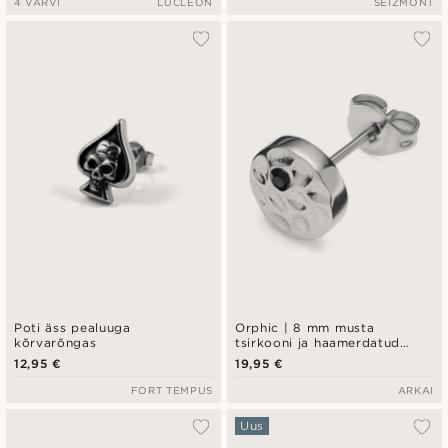
4 VÄRVI
LUCLEON
SEIZMONT
Poti äss pealuuga
Orphic | 8 mm musta
kõrvarõngas
tsirkooni ja haamerdatud
hõbedatooni roostevabast
12,95 €
19,95 €
terasest neet-kõrvarõngas
FORT TEMPUS
ARKAI
Uus