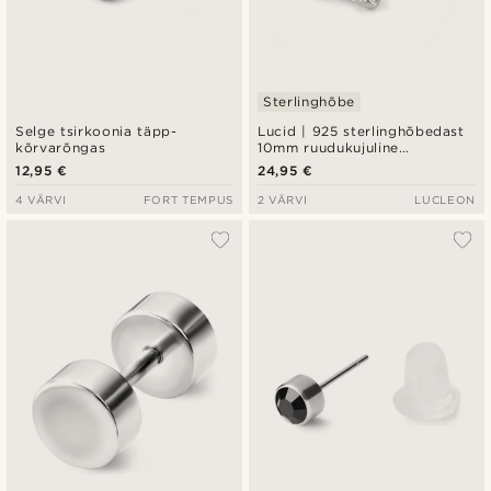
Sterlinghõbe
Selge tsirkoonia täpp-
Lucid | 925 sterlinghõbedast
kõrvarõngas
10mm ruudukujuline
tsirkooniumiga kõrvarõngas
12,95 €
24,95 €
4 VÄRVI
FORT TEMPUS
2 VÄRVI
LUCLEON