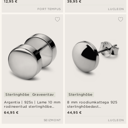
12,95 €
39,95 €
FORT TEMPUS
LUCLEON
Sterlinghõbe
Graveeritav
Sterlinghõbe
Argentia | 925s | Lame 10 mm
8 mm roodiumkattega 925
rodineeritud sterlinghõbe
sterlinghõbedast
imitatsioon plug
nööpkõrvarõngas
64,95 €
44,95 €
SEIZMONT
LUCLEON