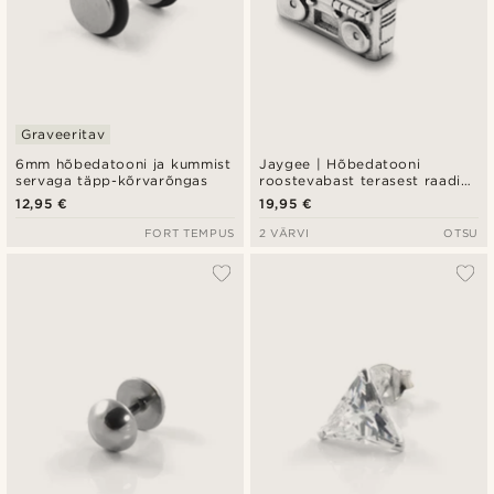
Graveeritav
6mm hõbedatooni ja kummist
Jaygee | Hõbedatooni
servaga täpp-kõrvarõngas
roostevabast terasest raadio
neet-kõrvarõngas
12,95 €
19,95 €
FORT TEMPUS
2 VÄRVI
OTSU