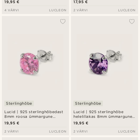
19,95 €
17,95 €
4 VÄRVI
LUCLEON
2 VÄRVI
LUCLEON
Sterlinghõbe
Sterlinghõbe
Lucid | 925 sterlinghõbedast
Lucid | 925 sterlinghõbe
8mm roosa ümmargune
helelillakas 8mm ümmargune
tsirkooniumiga kõrvarõngas
tsirkooni kõrvarõngas
19,95 €
19,95 €
2 VÄRVI
LUCLEON
2 VÄRVI
LUCLEON