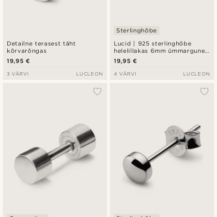
Sterlinghõbe
Detailne terasest täht
Lucid | 925 sterlinghõbe
kõrvarõngas
helelillakas 6mm ümmargune
tsirkooni kõrvarõngas
19,95 €
19,95 €
3 VÄRVI
LUCLEON
4 VÄRVI
LUCLEON