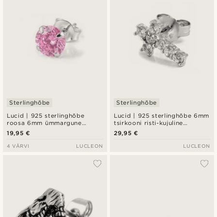
Sterlinghõbe
Sterlinghõbe
Lucid | 925 sterlinghõbe
Lucid | 925 sterlinghõbe 6mm
roosa 6mm ümmargune
tsirkooni risti-kujuline
tsirkooni kõrvarõngas
kõrvarõngas
19,95 €
29,95 €
4 VÄRVI
LUCLEON
LUCLEON