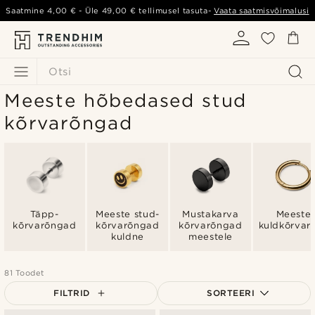
Saatmine
4,00 €
- Üle
49,00 €
tellimusel tasuta-
Vaata saatmisvõimalusi
Otsi
Meeste hõbedased stud
kõrvarõngad
Täpp-
Meeste stud-
Mustakarva
Meeste
kõrvarõngad
kõrvarõngad
kõrvarõngad
kuldkõrvar
kuldne
meestele
81 Toodet
FILTRID
SORTEERI