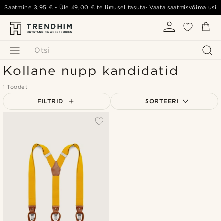
Saatmine
3,95 €
- Üle
49,00 €
tellimusel tasuta-
Vaata saatmisvõimalusi
Otsi
Kollane nupp kandidatid
1 Toodet
FILTRID
SORTEERI
Populaarsed
Uusim
Madala hind
Kõrgeim hind