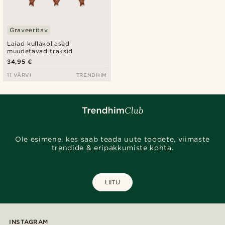
Graveeritav
Laiad kullakollased
muudetavad traksid
34,95 €
11 VÄRVI
TRENDHIM
Ole esimene, kes saab teada uute toodete, viimaste
trendide & eripakkumiste kohta.
LIITU
INSTAGRAM