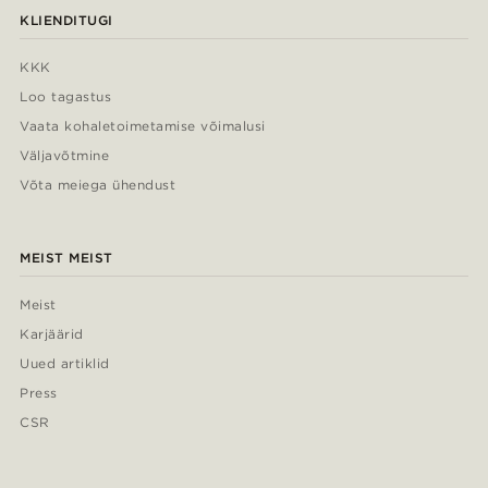
KLIENDITUGI
KKK
Loo tagastus
Vaata kohaletoimetamise võimalusi
Väljavõtmine
Võta meiega ühendust
MEIST MEIST
Meist
Karjäärid
Uued artiklid
Press
CSR