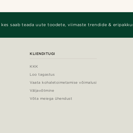
 kes saab teada uute toodete, viimaste trendide & eripakku
KLIENDITUGI
KKK
Loo tagastus
Vaata kohaletoimetamise võimalusi
Väljavõtmine
Võta meiega ühendust