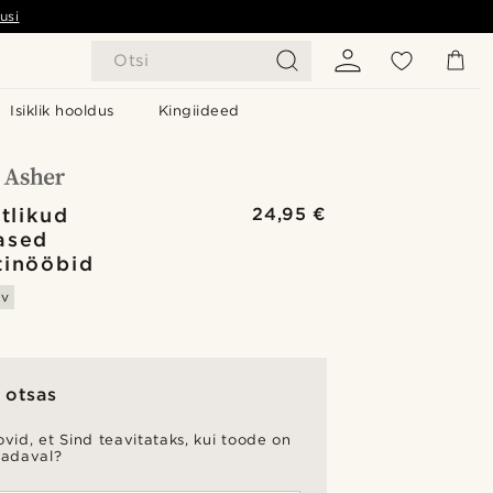
usi
Otsi
Isiklik hooldus
Kingiideed
tlikud
24,95 €
ased
tinööbid
av
 otsas
vid, et Sind teavitataks, kui toode on
aadaval?