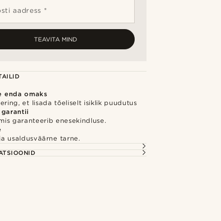
sti aadress *
TEAVITA MIND
AILID
e enda omaks
ring, et lisada tõeliselt isiklik puudutus
 garantii
 mis garanteerib enesekindluse.
e
e ja usaldusväärne tarne.
S
ATSIOONID