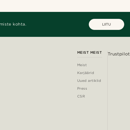
miste kohta.
LIITU
MEIST MEIST
Trustpilot
Meist
Karjäärid
Uued artiklid
Press
CSR