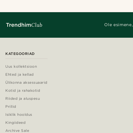
Ole esimene,
KATEGOORIAD
Uus kollektsioon
Ehted ja kellad
Ülikonna aksessuaarid
Kotid ja rahakotid
Riided ja aluspesu
Prillid
Isiklik hooldus
Kingiideed
Archive Sale