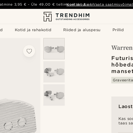
atmine
3,95 €
- Üle
49,00 €
tellimusel tasuta
Kontakt & abi
-
Vaata saatmisvõimal
id
Kotid ja rahakotid
Riided ja aluspesu
Prillid
Futuris
hõbed
manse
Graveerit
Laost
Kas soo
taas s