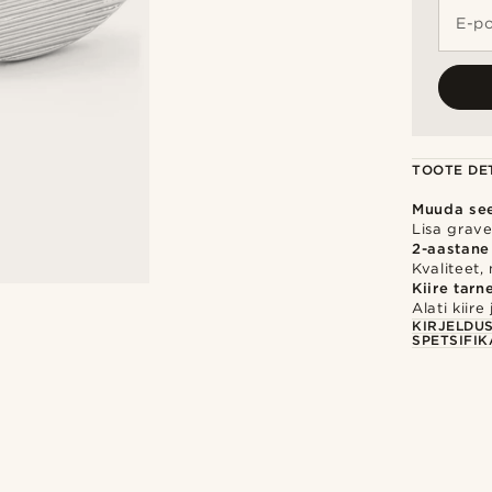
E-po
TOOTE DET
Muuda se
Lisa gravee
2-aastane
Kvaliteet,
Kiire tarn
Alati kiir
KIRJELDU
SPETSIFIK