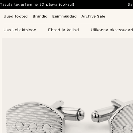
Tasuta tagastamine 30 päeva jooksul!
Sa
Uued tooted
Brändid
Enimmüüdud
Archive Sale
Uus kollektsioon
Ehted ja kellad
Ülikonna aksessuaar