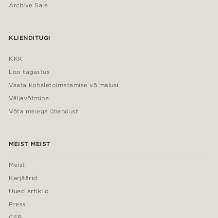
Archive Sale
KLIENDITUGI
KKK
Loo tagastus
Vaata kohaletoimetamise võimalusi
Väljavõtmine
Võta meiega ühendust
MEIST MEIST
Meist
Karjäärid
Uued artiklid
Press
CSR