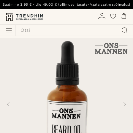
Saatmine
3,95 €
- Üle
49,00 €
tellimusel tasuta-
Vaata saatmisvõimalusi
Otsi