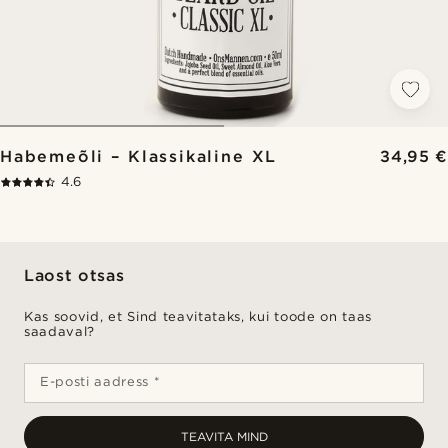
Habemeõli – Klassikaline XL
34,95 €
4.6
Laost otsas
Kas soovid, et Sind teavitataks, kui toode on taas
saadaval?
E-posti aadress *
TEAVITA MIND