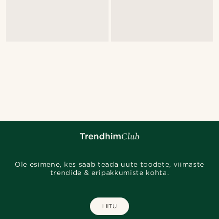
Ole esimene, kes saab teada uute toodete, viimaste
trendide & eripakkumiste kohta.
LIITU