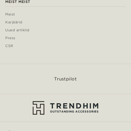
MEIST MEIST
Meist
Karjäärid
Uued artiklid
Press
CSR
Trustpilot