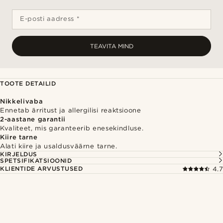
E-posti aadress *
TEAVITA MIND
TOOTE DETAILID
Nikkelivaba
Ennetab ärritust ja allergilisi reaktsioone
2-aastane garantii
Kvaliteet, mis garanteerib enesekindluse.
Kiire tarne
Alati kiire ja usaldusväärne tarne.
KIRJELDUS
SPETSIFIKATSIOONID
KLIENTIDE ARVUSTUSED
4.7