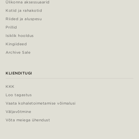
Ülikonna aksessuaarid
Kotid ja rahakotid
Riided ja aluspesu
Prillid
Isiklik hooldus
Kingiideed
Archive Sale
KLIENDITUGI
KKK
Loo tagastus
Vaata kohaletoimetamise võimalusi
Väljavõtmine
Võta meiega ühendust