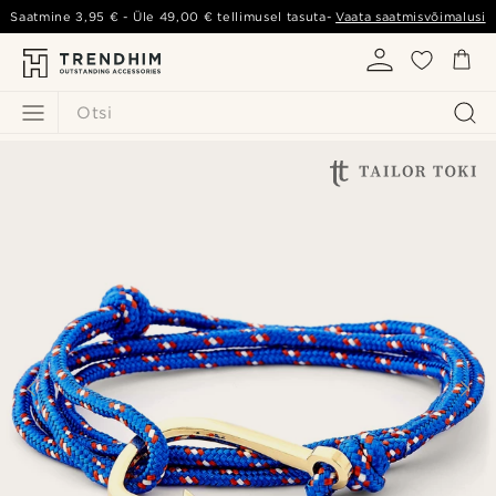
Saatmine
3,95 €
- Üle
49,00 €
tellimusel tasuta-
Vaata saatmisvõimalusi
Otsi