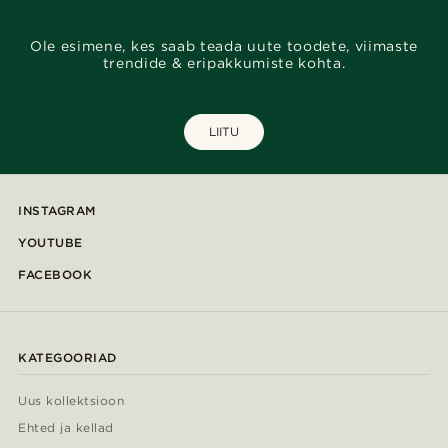
Ole esimene, kes saab teada uute toodete, viimaste
trendide & eripakkumiste kohta.
LIITU
INSTAGRAM
YOUTUBE
FACEBOOK
KATEGOORIAD
Uus kollektsioon
Ehted ja kellad