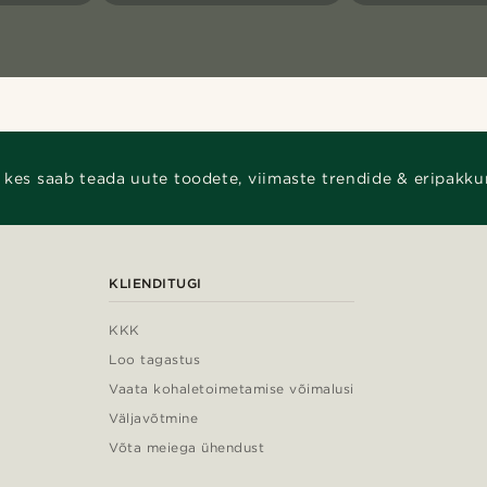
 kes saab teada uute toodete, viimaste trendide & eripakku
KLIENDITUGI
KKK
Loo tagastus
Vaata kohaletoimetamise võimalusi
Väljavõtmine
Võta meiega ühendust