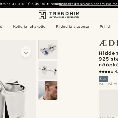
atmine
4,00 €
- Üle
49,00 €
tellimusel tasuta
Kontakt & abi
-
Vaata saatmisvõimal
id
Kotid ja rahakotid
Riided ja aluspesu
Prillid
Hidden
925 st
nööpk
4
Uus
VALI VÄRV