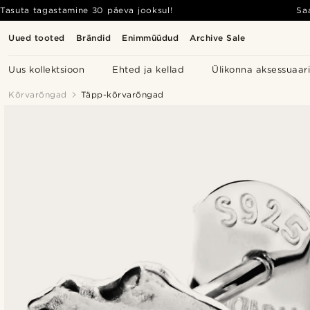
Tasuta tagastamine 30 päeva jooksul!
Sa
Uued tooted
Brändid
Enimmüüdud
Archive Sale
Uus kollektsioon
Ehted ja kellad
Ülikonna aksessuaar
Kõrvarõngad
Täpp-kõrvarõngad