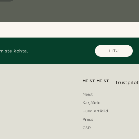
miste kohta.
LIITU
MEIST MEIST
Trustpilot
Meist
Karjäärid
Uued artiklid
Press
CSR