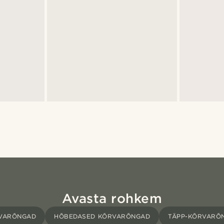
Avasta rohkem
VARÕNGAD
HÕBEDASED KÕRVARÕNGAD
TÄPP-KÕRVARÕ