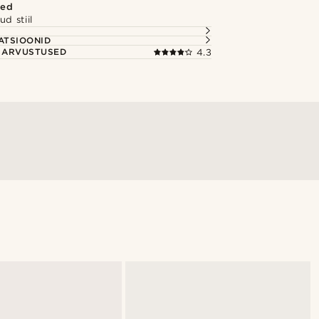
ted
tud stiil
S
ATSIOONID
E ARVUSTUSED
4.3