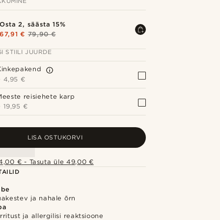
KUMINE
Osta 2, säästa 15%
67,91 €
79,90 €
I STIILI JUURDE
Kinkepakend
+
4,95 €
Meeste reisiehete karp
+
19,95 €
LISA OSTUKORVI
4,00 € - Tasuta üle 49,00 €
AILID
õbe
uakestev ja nahale õrn
ba
itust ja allergilisi reaktsioone