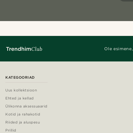
Ole esimene,
KATEGOORIAD
Uus kollektsioon
Ehted ja kellad
Ülikonna aksessuaarid
Kotid ja rahakotid
Riided ja aluspesu
Prillid