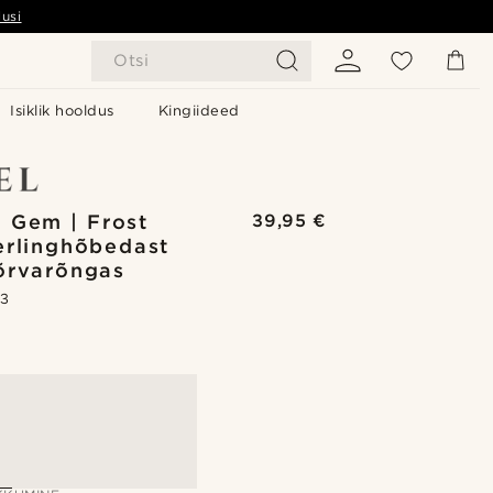
usi
Otsi
Isiklik hooldus
Kingiideed
 Gem | Frost
39,95 €
erlinghõbedast
õrvarõngas
.3