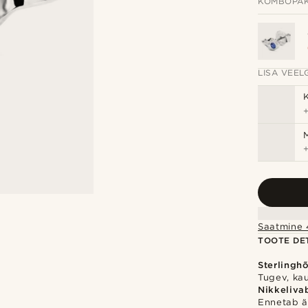
KOMBOPAK
LISA VEELG
Saatmine 
TOOTE DET
Sterlingh
Tugev, ka
Nikkeliva
Ennetab ärr