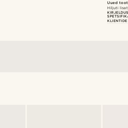
Uued too
Hiljuti lisa
KIRJELDU
SPETSIFIK
KLIENTID
@kentvpham