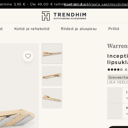
atmine
3,95 €
- Üle
49,00 €
tellimusel tasuta
Kontakt & abi
-
Vaata saatmisvõimal
id
Kotid ja rahakotid
Riided ja aluspesu
Prillid
Incept
lipsuk
4
Graveerit
LISA VEELG