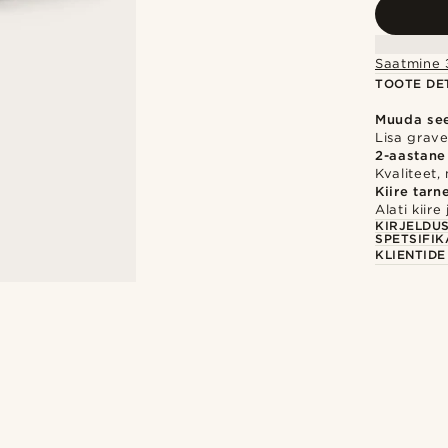
Saatmine 3
TOOTE DET
Muuda se
Lisa gravee
2-aastane
Kvaliteet,
Kiire tarn
Alati kiir
KIRJELDU
SPETSIFIK
KLIENTID