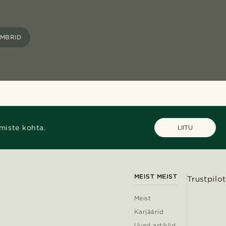
AMBRID
miste kohta.
LIITU
MEIST MEIST
Trustpilot
Meist
Karjäärid
Uued artiklid