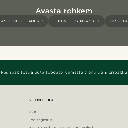
Avasta rohkem
ASED LIPSUKLAMBRID
KULDNE LIPSUKLAMBER
LIPSUKL
 kes saab teada uute toodete, viimaste trendide & eripakku
KLIENDITUGI
KKK
Loo tagastus
Vaata kohaletoimetamise võimalusi