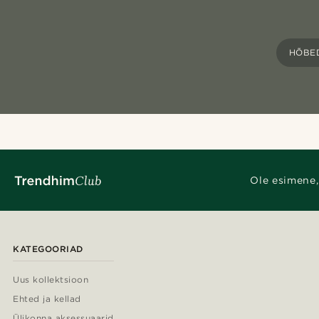
HÕBED
Ole esimene,
KATEGOORIAD
Uus kollektsioon
Ehted ja kellad
Ülikonna aksessuaarid