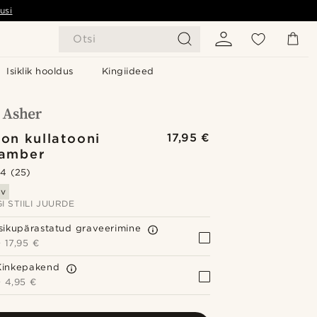
usi
Otsi
Isiklik hooldus
Kingiideed
ion kullatooni
17,95 €
lamber
.4
(25)
av
I STIILI JUURDE
Isikupärastatud graveerimine
+
17,95 €
Kinkepakend
+
4,95 €