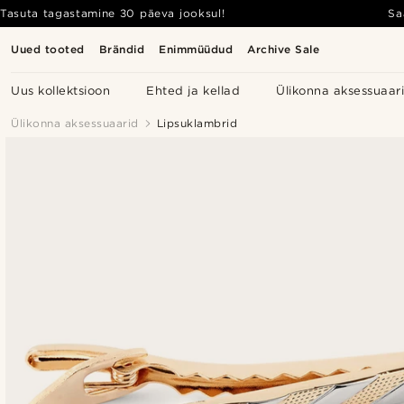
Tasuta tagastamine 30 päeva jooksul!
Sa
Uued tooted
Brändid
Enimmüüdud
Archive Sale
Uus kollektsioon
Ehted ja kellad
Ülikonna aksessuaar
Ülikonna aksessuaarid
Lipsuklambrid