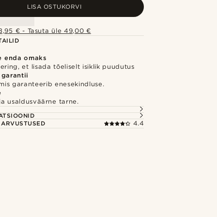
LISA OSTUKORVI
,95 € - Tasuta üle 49,00 €
AILID
e enda omaks
ring, et lisada tõeliselt isiklik puudutus
 garantii
 mis garanteerib enesekindluse.
e
e ja usaldusväärne tarne.
S
ATSIOONID
E ARVUSTUSED
4.4