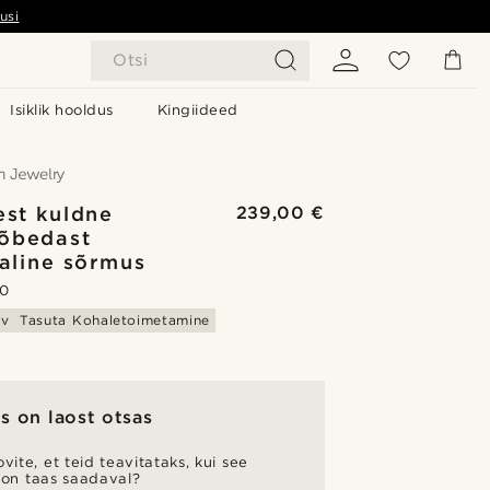
usi
Otsi
Isiklik hooldus
Kingiideed
est kuldne
239,00 €
õbedast
kaline sõrmus
.0
av
Tasuta Kohaletoimetamine
s on laost otsas
vite, et teid teavitataks, kui see
 on taas saadaval?