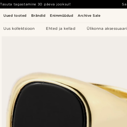
Tasuta tagastamine 30 päeva jooksul!
Sa
Uued tooted
Brändid
Enimmüüdud
Archive Sale
Uus kollektsioon
Ehted ja kellad
Ülikonna aksessuaar