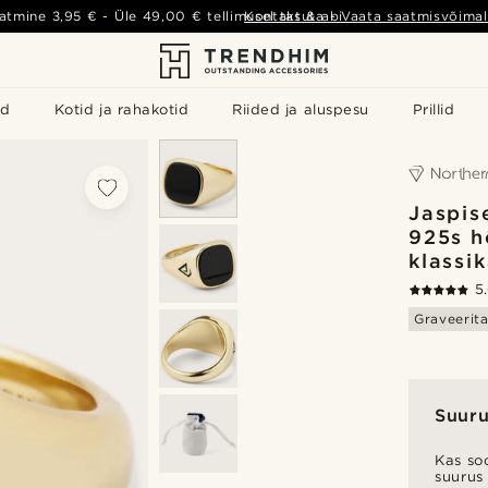
atmine
3,95 €
- Üle
49,00 €
tellimusel tasuta
Kontakt & abi
-
Vaata saatmisvõimal
id
Kotid ja rahakotid
Riided ja aluspesu
Prillid
Jaspis
925s h
klassi
5
Graveerit
Suuru
Kas soo
suurus