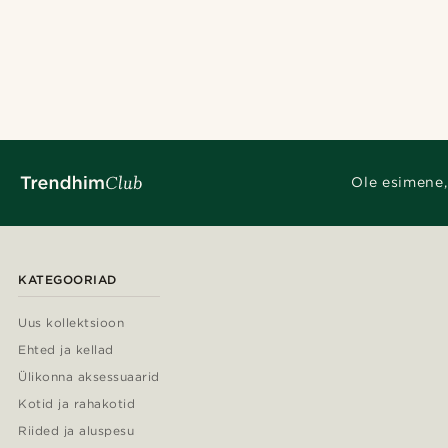
Ole esimene,
KATEGOORIAD
Uus kollektsioon
Ehted ja kellad
Ülikonna aksessuaarid
Kotid ja rahakotid
Riided ja aluspesu