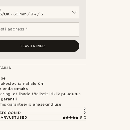
s
sti aadress *
TEAVITA MIND
AILID
õbe
uakestev ja nahale õrn
e enda omaks
ring, et lisada tõeliselt isiklik puudutus
 garantii
 mis garanteerib enesekindluse.
S
ATSIOONID
E ARVUSTUSED
5.0