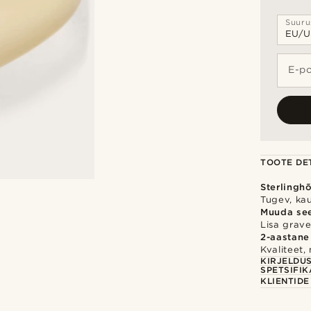
Suuru
E-po
TOOTE DET
Sterlingh
Tugev, ka
Muuda se
Lisa gravee
2-aastane
Kvaliteet,
KIRJELDU
SPETSIFIK
KLIENTID