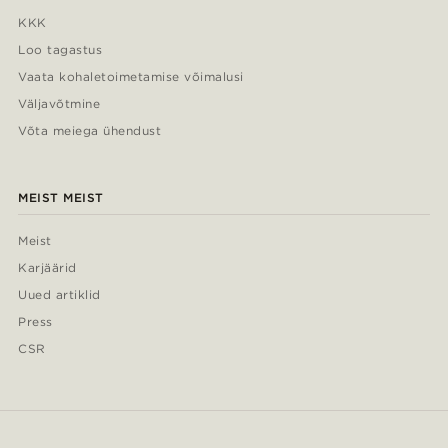
KKK
Loo tagastus
Vaata kohaletoimetamise võimalusi
Väljavõtmine
Võta meiega ühendust
MEIST MEIST
Meist
Karjäärid
Uued artiklid
Press
CSR