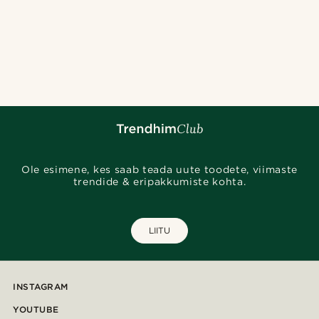
Ole esimene, kes saab teada uute toodete, viimaste
trendide & eripakkumiste kohta.
LIITU
INSTAGRAM
YOUTUBE