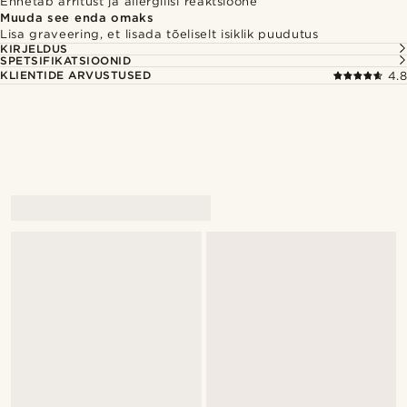
Ennetab ärritust ja allergilisi reaktsioone
Muuda see enda omaks
Lisa graveering, et lisada tõeliselt isiklik puudutus
KIRJELDUS
SPETSIFIKATSIOONID
KLIENTIDE ARVUSTUSED
4.8