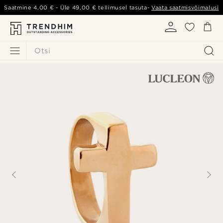
Saatmine
4,00 €
- Üle
49,00 €
tellimusel tasuta-
Vaata saatmisvõimalusi
Otsi