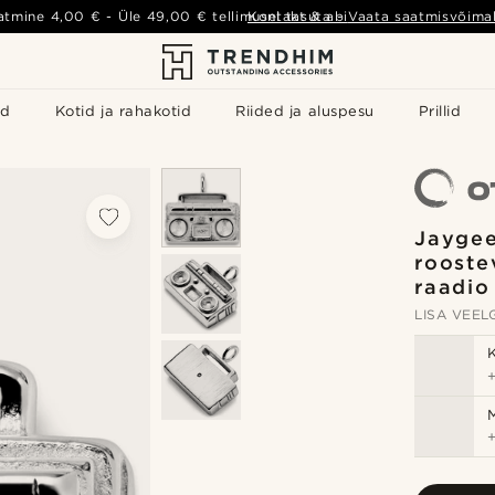
atmine
4,00 €
- Üle
49,00 €
tellimusel tasuta
Kontakt & abi
-
Vaata saatmisvõimal
id
Kotid ja rahakotid
Riided ja aluspesu
Prillid
Jaygee
rooste
raadio
LISA VEELG