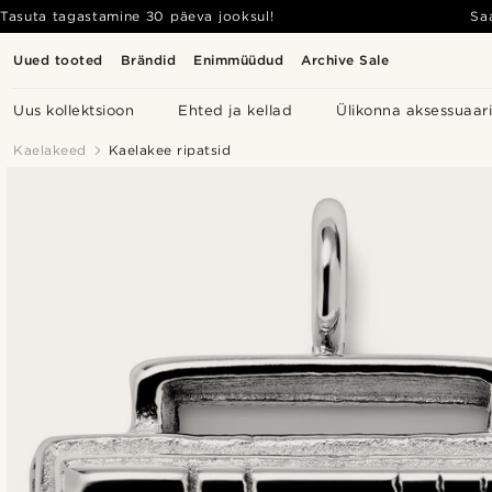
Tasuta tagastamine 30 päeva jooksul!
Sa
Uued tooted
Brändid
Enimmüüdud
Archive Sale
Uus kollektsioon
Ehted ja kellad
Ülikonna aksessuaar
Kaelakeed
Kaelakee ripatsid