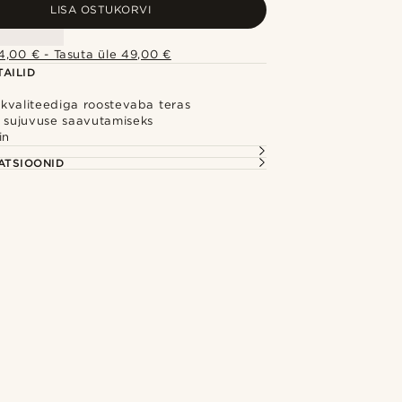
LISA OSTUKORVI
4,00 € - Tasuta üle 49,00 €
AILID
e kvaliteediga roostevaba teras
d sujuvuse saavutamiseks
in
S
ATSIOONID