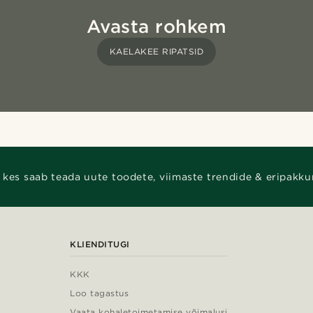
Avasta rohkem
KAELAKEE RIPATSID
 kes saab teada uute toodete, viimaste trendide & eripakku
KLIENDITUGI
KKK
Loo tagastus
Vaata kohaletoimetamise võimalusi