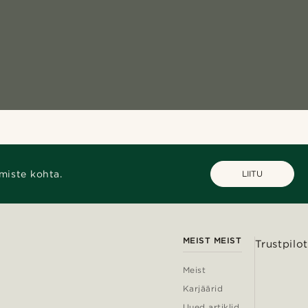
miste kohta.
LIITU
MEIST MEIST
Trustpilot
Meist
Karjäärid
Uued artiklid