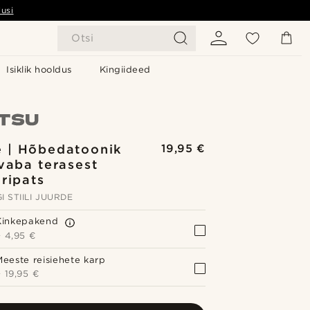
usi
Otsi
Isiklik hooldus
Kingiideed
 | Hõbedatoonik
19,95 €
vaba terasest
 ripats
I STIILI JUURDE
Kinkepakend
+
4,95 €
Meeste reisiehete karp
+
19,95 €