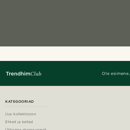
Ole esimene,
KATEGOORIAD
Uus kollektsioon
Ehted ja kellad
Ülikonna aksessuaarid