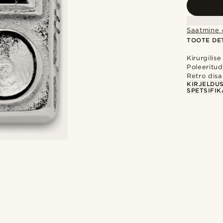
Saatmine 
TOOTE DET
Kirurgilis
Poleeritu
Retro disa
KIRJELDU
SPETSIFIK