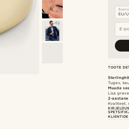
Suuru
E-po
TOOTE DET
Sterlingh
Tugev, ka
Muuda se
Lisa gravee
2-aastane
Kvaliteet,
KIRJELDU
SPETSIFIK
KLIENTID