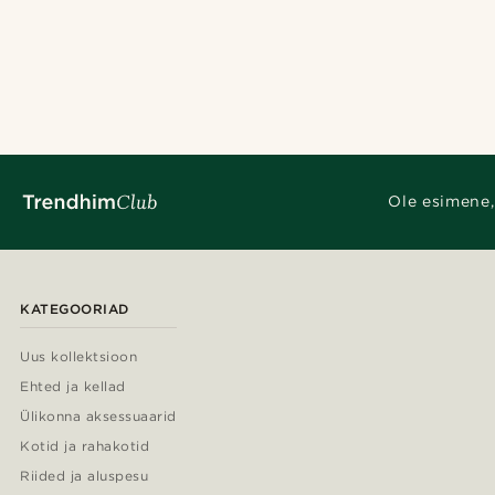
Ole esimene,
KATEGOORIAD
Uus kollektsioon
Ehted ja kellad
Ülikonna aksessuaarid
Kotid ja rahakotid
Riided ja aluspesu