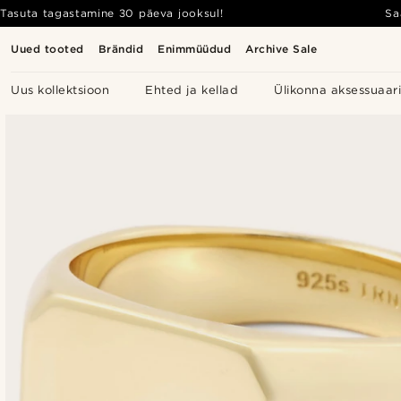
Tasuta tagastamine 30 päeva jooksul!
Sa
Uued tooted
Brändid
Enimmüüdud
Archive Sale
Uus kollektsioon
Ehted ja kellad
Ülikonna aksessuaar