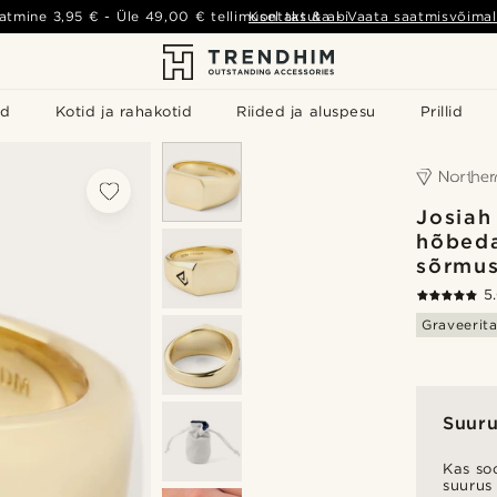
atmine
3,95 €
- Üle
49,00 €
tellimusel tasuta
Kontakt & abi
-
Vaata saatmisvõimal
id
Kotid ja rahakotid
Riided ja aluspesu
Prillid
Josiah
hõbeda
sõrmu
5
Graveerit
Suuru
Kas soo
suurus