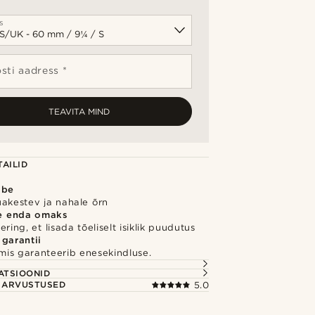
s
sti aadress *
TEAVITA MIND
AILID
õbe
uakestev ja nahale õrn
e enda omaks
ring, et lisada tõeliselt isiklik puudutus
 garantii
 mis garanteerib enesekindluse.
S
ATSIOONID
E ARVUSTUSED
5.0