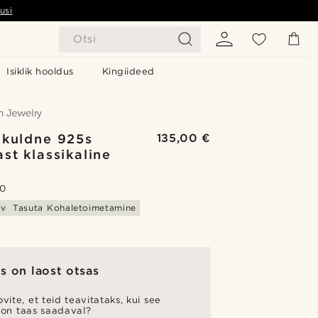
usi
Otsi
Isiklik hooldus
Kingiideed
 kuldne 925s
135,00 €
st klassikaline
s
.0
av
Tasuta Kohaletoimetamine
s on laost otsas
vite, et teid teavitataks, kui see
 on taas saadaval?