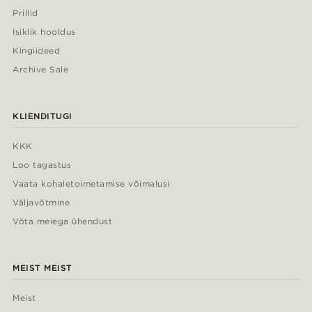
Prillid
Isiklik hooldus
Kingiideed
Archive Sale
KLIENDITUGI
KKK
Loo tagastus
Vaata kohaletoimetamise võimalusi
Väljavõtmine
Võta meiega ühendust
MEIST MEIST
Meist