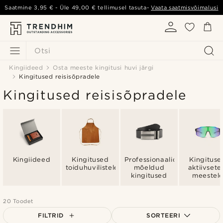
Saatmine
3,95 €
- Üle
49,00 €
tellimusel tasuta-
Vaata saatmisvõimalusi
Otsi
Kingiideed
Osta meeste kingitusi huvi järgi
Kingitused reisisõpradele
Kingitused reisisõpradele
Kingiideed
Kingitused
Professionaalidele
Kingituse
toiduhuvilistele
mõeldud
aktiivsete
kingitused
meestel
20 Toodet
FILTRID
SORTEERI