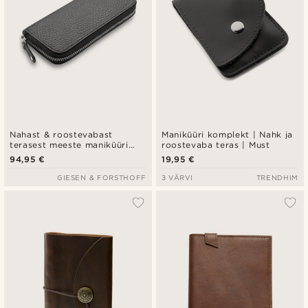
Nahast & roostevabast
Maniküüri komplekt | Nahk ja
terasest meeste maniküüri
roostevaba teras | Must
komplekt
94,95 €
19,95 €
GIESEN & FORSTHOFF
3 VÄRVI
TRENDHIM