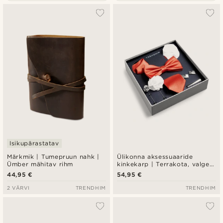
Populaarsed
Uusim
Madala hind
Kõrgeim hind
Isikupärastatav
Märkmik | Tumepruun nahk |
Ülikonna aksessuaaride
Ümber mähitav rihm
kinkekarp | Terrakota, valge,
hõbedattooni komplekt
44,95 €
54,95 €
2 VÄRVI
TRENDHIM
TRENDHIM