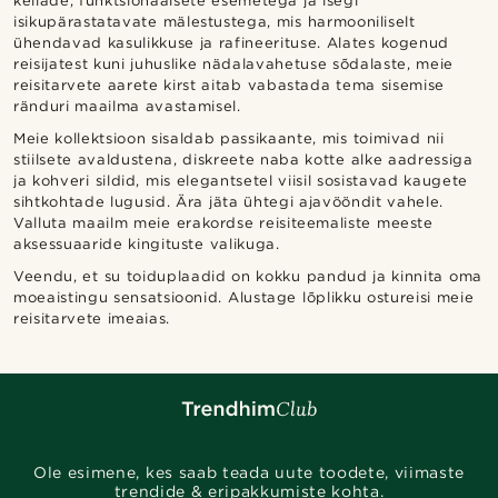
kellade, funktsionaalsete esemetega ja isegi
isikupärastatavate mälestustega, mis harmooniliselt
ühendavad kasulikkuse ja rafineerituse. Alates kogenud
reisijatest kuni juhuslike nädalavahetuse sõdalaste, meie
reisitarvete aarete kirst aitab vabastada tema sisemise
ränduri maailma avastamisel.
Meie kollektsioon sisaldab passikaante, mis toimivad nii
stiilsete avaldustena, diskreete naba kotte alke aadressiga
ja kohveri sildid, mis elegantsetel viisil sosistavad kaugete
sihtkohtade lugusid. Ära jäta ühtegi ajavööndit vahele.
Valluta maailm meie erakordse reisiteemaliste meeste
aksessuaaride kingituste valikuga.
Veendu, et su toiduplaadid on kokku pandud ja kinnita oma
moeaistingu sensatsioonid. Alustage lõplikku ostureisi meie
reisitarvete imeaias.
Ole esimene, kes saab teada uute toodete, viimaste
trendide & eripakkumiste kohta.