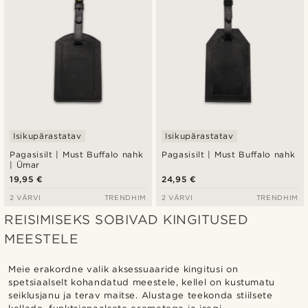
Isikupärastatav
Isikupärastatav
Pagasisilt | Must Buffalo nahk
Pagasisilt | Must Buffalo nahk
| Ümar
19,95 €
24,95 €
2 VÄRVI
TRENDHIM
2 VÄRVI
TRENDHIM
REISIMISEKS SOBIVAD KINGITUSED
MEESTELE
Meie erakordne valik aksessuaaride kingitusi on
spetsiaalselt kohandatud meestele, kellel on kustumatu
seiklusjanu ja terav maitse. Alustage teekonda stiilsete