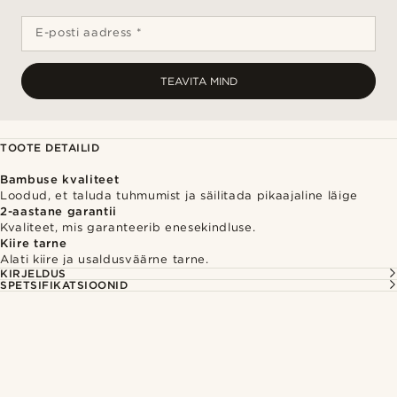
E-posti aadress *
TEAVITA MIND
TOOTE DETAILID
Bambuse kvaliteet
Loodud, et taluda tuhmumist ja säilitada pikaajaline läige
2-aastane garantii
Kvaliteet, mis garanteerib enesekindluse.
Kiire tarne
Alati kiire ja usaldusväärne tarne.
KIRJELDUS
SPETSIFIKATSIOONID