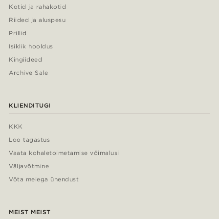
Kotid ja rahakotid
Riided ja aluspesu
Prillid
Isiklik hooldus
Kingiideed
Archive Sale
KLIENDITUGI
KKK
Loo tagastus
Vaata kohaletoimetamise võimalusi
Väljavõtmine
Võta meiega ühendust
MEIST MEIST