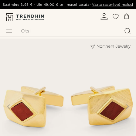
Saatmine
3,95 €
- Üle
49,00 €
tellimusel tasuta-
Vaata saatmisvõimalusi
Otsi