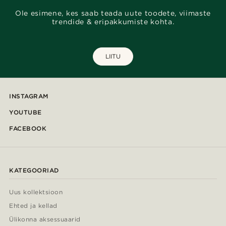
Ole esimene, kes saab teada uute toodete, viimaste
trendide & eripakkumiste kohta.
LIITU
INSTAGRAM
YOUTUBE
FACEBOOK
KATEGOORIAD
Uus kollektsioon
Ehted ja kellad
Ülikonna aksessuaarid