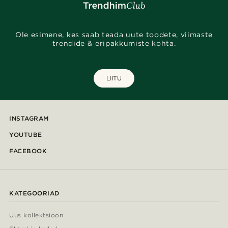
Ole esimene, kes saab teada uute toodete, viimaste
trendide & eripakkumiste kohta.
LIITU
INSTAGRAM
YOUTUBE
FACEBOOK
KATEGOORIAD
Uus kollektsioon