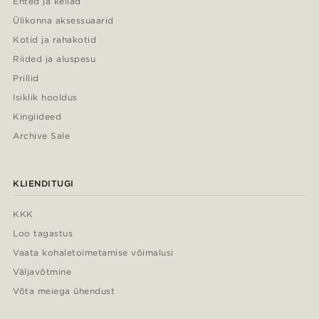
Ehted ja kellad
Ülikonna aksessuaarid
Kotid ja rahakotid
Riided ja aluspesu
Prillid
Isiklik hooldus
Kingiideed
Archive Sale
KLIENDITUGI
KKK
Loo tagastus
Vaata kohaletoimetamise võimalusi
Väljavõtmine
Võta meiega ühendust