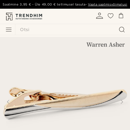
Saatmine
3,95 €
- Üle
49,00 €
tellimusel tasuta-
Vaata saatmisvõimalusi
Otsi