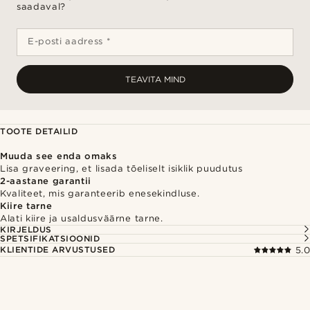
saadaval?
E-posti aadress *
TEAVITA MIND
TOOTE DETAILID
Muuda see enda omaks
Lisa graveering, et lisada tõeliselt isiklik puudutus
2-aastane garantii
Kvaliteet, mis garanteerib enesekindluse.
Kiire tarne
Alati kiire ja usaldusväärne tarne.
KIRJELDUS
SPETSIFIKATSIOONID
KLIENTIDE ARVUSTUSED
5.0