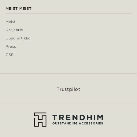
MEIST MEIST
Meist
Karjäärid
Uued artiklid
Press
CSR
Trustpilot