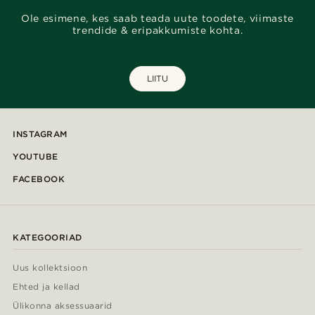
Ole esimene, kes saab teada uute toodete, viimaste
trendide & eripakkumiste kohta.
LIITU
INSTAGRAM
YOUTUBE
FACEBOOK
KATEGOORIAD
Uus kollektsioon
Ehted ja kellad
Ülikonna aksessuaarid