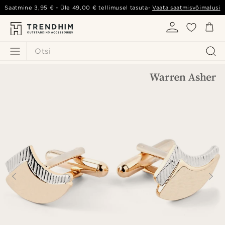
Saatmine
3,95 €
- Üle
49,00 €
tellimusel tasuta-
Vaata saatmisvõimalusi
Otsi