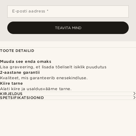
E-posti aadress *
TEAVITA MIND
TOOTE DETAILID
Muuda see enda omaks
Lisa graveering, et lisada tõeliselt isiklik puudutus
2-aastane garantii
Kvaliteet, mis garanteerib enesekindluse.
Kiire tarne
Alati kiire ja usaldusväärne tarne.
KIRJELDUS
SPETSIFIKATSIOONID