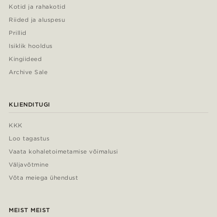
Kotid ja rahakotid
Riided ja aluspesu
Prillid
Isiklik hooldus
Kingiideed
Archive Sale
KLIENDITUGI
KKK
Loo tagastus
Vaata kohaletoimetamise võimalusi
Väljavõtmine
Võta meiega ühendust
MEIST MEIST