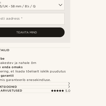
s
sti aadress *
TEAVITA MIND
AILID
õbe
uakestev ja nahale õrn
e enda omaks
ring, et lisada tõeliselt isiklik puudutus
 garantii
 mis garanteerib enesekindluse.
S
ATSIOONID
E ARVUSTUSED
5.0