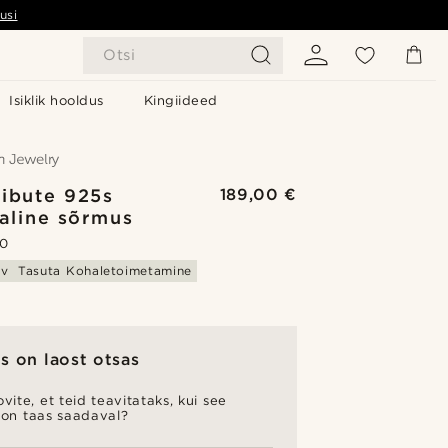
usi
Otsi
Isiklik hooldus
Kingiideed
ribute 925s
189,00 €
kaline sõrmus
.0
av
Tasuta Kohaletoimetamine
s on laost otsas
vite, et teid teavitataks, kui see
 on taas saadaval?