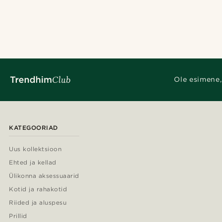
Ole esimene,
KATEGOORIAD
Uus kollektsioon
Ehted ja kellad
Ülikonna aksessuaarid
Kotid ja rahakotid
Riided ja aluspesu
Prillid