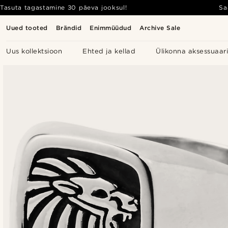
Tasuta tagastamine 30 päeva jooksul!
Sa
Uued tooted
Brändid
Enimmüüdud
Archive Sale
Uus kollektsioon
Ehted ja kellad
Ülikonna aksessuaar