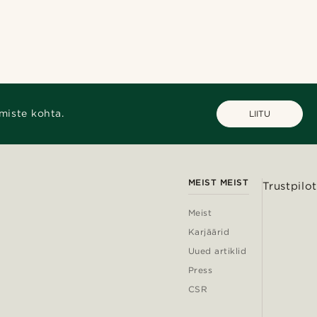
miste kohta.
LIITU
MEIST MEIST
Trustpilot
Meist
Karjäärid
Uued artiklid
Press
CSR