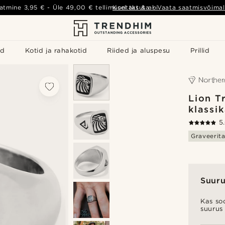
atmine
3,95 €
- Üle
49,00 €
tellimusel tasuta
Kontakt & abi
-
Vaata saatmisvõimal
id
Kotid ja rahakotid
Riided ja aluspesu
Prillid
Lion T
klassi
5
Graveerit
Suuru
Kas soo
suurus