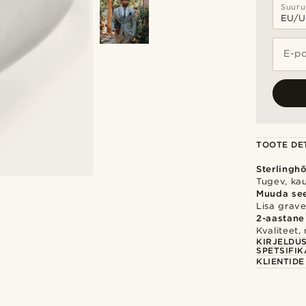
Suuru
E-po
TOOTE DET
Sterlingh
Tugev, ka
Muuda se
Lisa gravee
2-aastane
Kvaliteet,
KIRJELDU
SPETSIFIK
KLIENTID