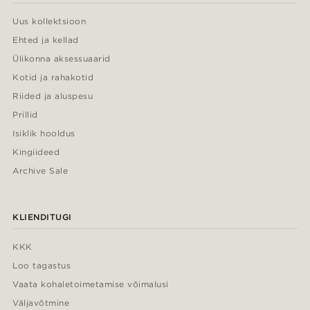
Uus kollektsioon
Ehted ja kellad
Ülikonna aksessuaarid
Kotid ja rahakotid
Riided ja aluspesu
Prillid
Isiklik hooldus
Kingiideed
Archive Sale
KLIENDITUGI
KKK
Loo tagastus
Vaata kohaletoimetamise võimalusi
Väljavõtmine