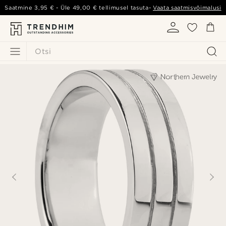
Saatmine
3,95 €
- Üle
49,00 €
tellimusel tasuta-
Vaata saatmisvõimalusi
Otsi