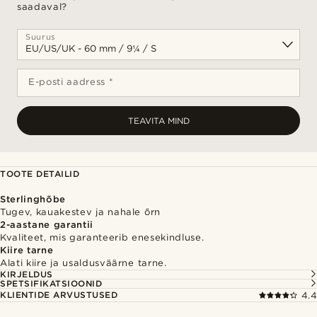
saadaval?
Suurus
E-posti aadress *
TEAVITA MIND
TOOTE DETAILID
Sterlinghõbe
Tugev, kauakestev ja nahale õrn
2-aastane garantii
Kvaliteet, mis garanteerib enesekindluse.
Kiire tarne
Alati kiire ja usaldusväärne tarne.
KIRJELDUS
SPETSIFIKATSIOONID
KLIENTIDE ARVUSTUSED
4.4