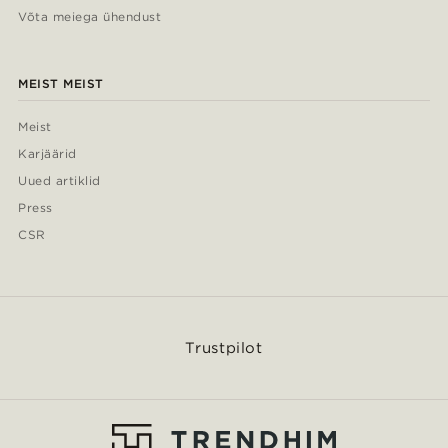
Võta meiega ühendust
MEIST MEIST
Meist
Karjäärid
Uued artiklid
Press
CSR
Trustpilot