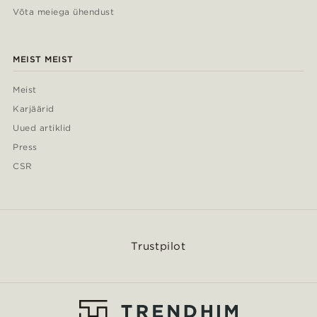
Võta meiega ühendust
MEIST MEIST
Meist
Karjäärid
Uued artiklid
Press
CSR
Trustpilot