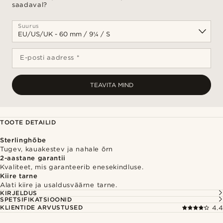
saadaval?
Suurus
E-posti aadress *
TEAVITA MIND
TOOTE DETAILID
Sterlinghõbe
Tugev, kauakestev ja nahale õrn
2-aastane garantii
Kvaliteet, mis garanteerib enesekindluse.
Kiire tarne
Alati kiire ja usaldusväärne tarne.
KIRJELDUS
SPETSIFIKATSIOONID
KLIENTIDE ARVUSTUSED
4.4