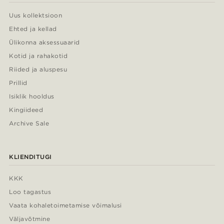
Uus kollektsioon
Ehted ja kellad
Ülikonna aksessuaarid
Kotid ja rahakotid
Riided ja aluspesu
Prillid
Isiklik hooldus
Kingiideed
Archive Sale
KLIENDITUGI
KKK
Loo tagastus
Vaata kohaletoimetamise võimalusi
Väljavõtmine