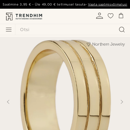
Saatmine
3,95 €
- Üle
49,00 €
tellimusel tasuta-
Vaata saatmisvõimalusi
Otsi