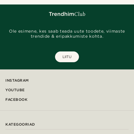
Ole esimene, kes saab teada uute toodete, viimaste
trendide & eripakkumiste kohta.
LIITU
INSTAGRAM
YOUTUBE
FACEBOOK
KATEGOORIAD