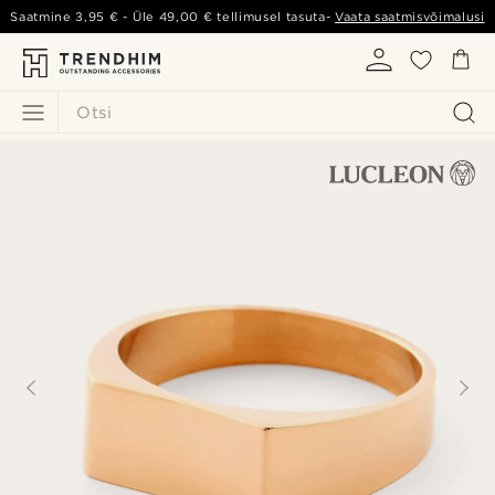
Saatmine
3,95 €
- Üle
49,00 €
tellimusel tasuta-
Vaata saatmisvõimalusi
Otsi