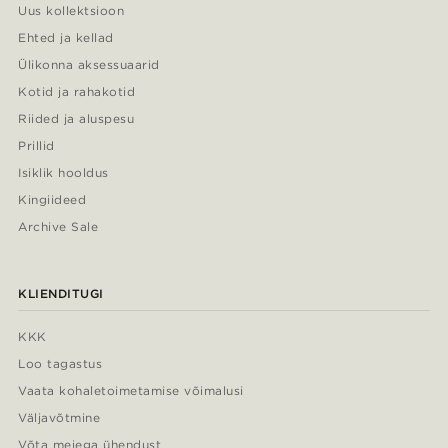
Uus kollektsioon
Ehted ja kellad
Ülikonna aksessuaarid
Kotid ja rahakotid
Riided ja aluspesu
Prillid
Isiklik hooldus
Kingiideed
Archive Sale
KLIENDITUGI
KKK
Loo tagastus
Vaata kohaletoimetamise võimalusi
Väljavõtmine
Võta meiega ühendust