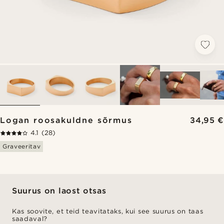
Logan roosakuldne sõrmus
34,95 €
4.1
(28)
Graveeritav
Suurus on laost otsas
Kas soovite, et teid teavitataks, kui see suurus on taas
saadaval?