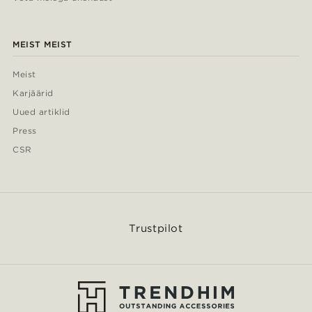
MEIST MEIST
Meist
Karjäärid
Uued artiklid
Press
CSR
Trustpilot