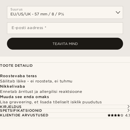
Suurus
E-posti aadress *
TEAVITA MIND
TOOTE DETAILID
Roostevaba teras
Säilitab läike - ei roosteta, ei tuhmu
Nikkelivaba
Ennetab ärritust ja allergilisi reaktsioone
Muuda see enda omaks
Lisa graveering, et lisada tõeliselt isiklik puudutus
KIRJELDUS
SPETSIFIKATSIOONID
KLIENTIDE ARVUSTUSED
4.1