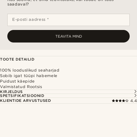
saadaval?
E-posti aadress *
TEAVITA MIND
TOOTE DETAILID
100% looduslikud seaharjad
Sobib igat tüüpi habemele
Puidust käepide
Valmistatud Rootsis
KIRJELDUS
SPETSIFIKATSIOONID
KLIENTIDE ARVUSTUSED
4.4