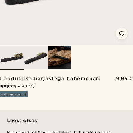
Looduslike harjastega habemehari
19,95 €
4.4
(35)
Enimmüüdud
Laost otsas
Kas soovid, et Sind teavitataks, kui toode on taas