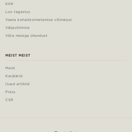
KKK
Loo tagastus
Vaata kohaletoimetamise võimalusi
Väljavõtmine
Võta meiega ühendust
MEIST MEIST
Meist
Karjäärid
Uued artiklid
Press
CSR