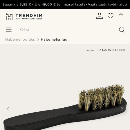
Saatmine
3,95 €
- Üle
49,00 €
tellimusel tasuta-
Vaata saatmisvõimalusi
Otsi
Habemehooldus
Habemeharjad