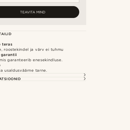
TEAVITA MIND
AILID
e teras
, roostekindel ja värv ei tuhmu
 garantii
 mis garanteerib enesekindluse.
e
e ja usaldusväärne tarne.
S
ATSIOONID