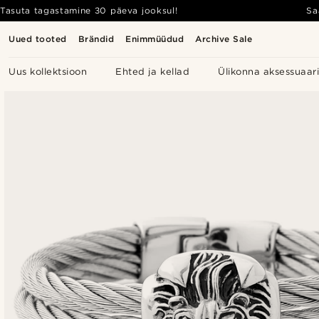
Tasuta tagastamine 30 päeva jooksul!
Sa
Uued tooted
Brändid
Enimmüüdud
Archive Sale
Uus kollektsioon
Ehted ja kellad
Ülikonna aksessuaar