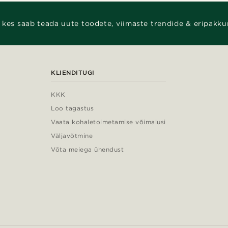
 kes saab teada uute toodete, viimaste trendide & eripakku
KLIENDITUGI
KKK
Loo tagastus
Vaata kohaletoimetamise võimalusi
Väljavõtmine
Võta meiega ühendust