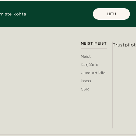
miste kohta.
LIITU
MEIST MEIST
Trustpilot
Meist
Karjäärid
Uued artiklid
Press
CSR