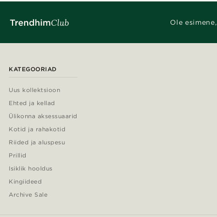
Ole esimene,
KATEGOORIAD
Uus kollektsioon
Ehted ja kellad
Ülikonna aksessuaarid
Kotid ja rahakotid
Riided ja aluspesu
Prillid
Isiklik hooldus
Kingiideed
Archive Sale