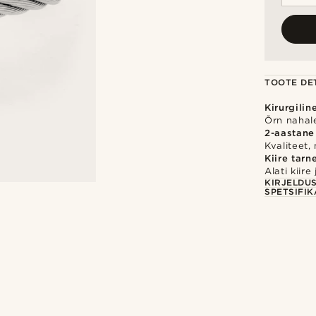
TOOTE DET
Kirurgilin
Õrn nahale
2-aastane
Kvaliteet,
Kiire tarn
Alati kiir
KIRJELDU
SPETSIFIK