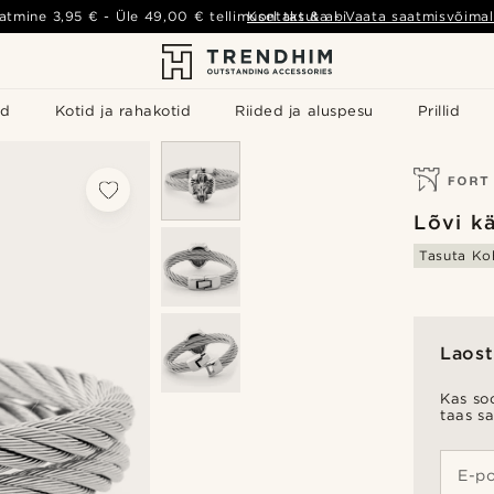
atmine
3,95 €
- Üle
49,00 €
tellimusel tasuta
Kontakt & abi
-
Vaata saatmisvõimal
id
Kotid ja rahakotid
Riided ja aluspesu
Prillid
Lõvi k
Tasuta Ko
Laost
Kas soo
taas s
E-po