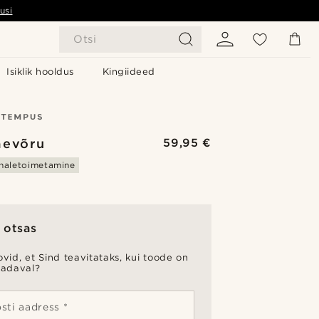
usi
Otsi
Isiklik hooldus
Kingiideed
äevõru
59,95 €
haletoimetamine
 otsas
vid, et Sind teavitataks, kui toode on
aadaval?
sti aadress *