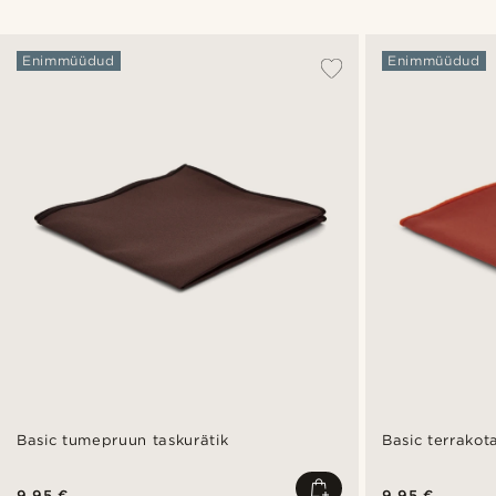
Enimmüüdud
Enimmüüdud
Basic tumepruun taskurätik
Basic terrakot
9,95 €
9,95 €