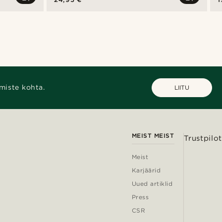
miste kohta.
LIITU
MEIST MEIST
Trustpilot
Meist
Karjäärid
Uued artiklid
Press
CSR