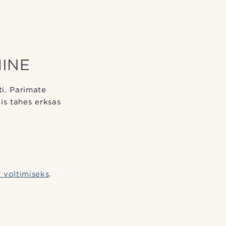
MINE
ti. Parimate
is tahes erksas
i voltimiseks
.