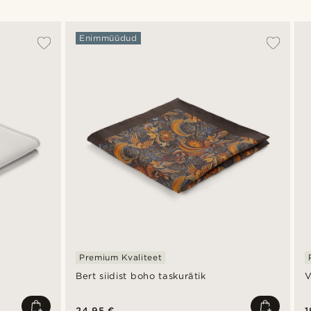
Enimmüüdud
Premium Kvaliteet
Bert siidist boho taskurätik
V
24,95 €
1