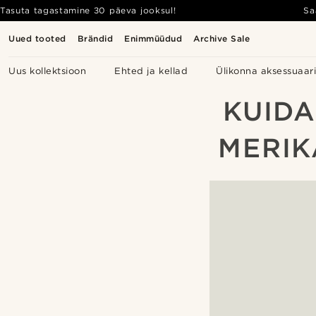
Tasuta tagastamine 30 päeva jooksul!
Sa
Uued tooted
Brändid
Enimmüüdud
Archive Sale
Uus kollektsioon
Ehted ja kellad
Ülikonna aksessuaar
KUIDA
MERIK