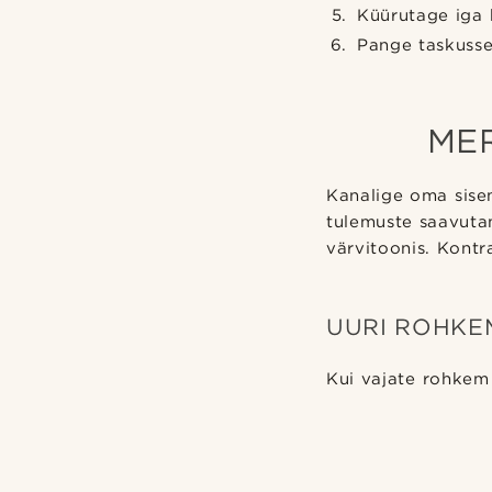
Küürutage iga k
Pange taskusse
MER
Kanalige oma sisem
tulemuste saavutam
värvitoonis. Kontra
UURI ROHKE
Kui vajate rohkem 