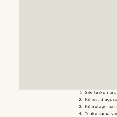
Sile tasku nurg
Küljest diagon
Küürutage pare
Tehke sama va