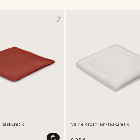
a taskurätik
Valge grosgrain-taskurätik
9,95 €