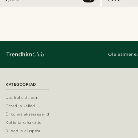
Ole esimene,
KATEGOORIAD
Uus kollektsioon
Ehted ja kellad
Ülikonna aksessuaarid
Kotid ja rahakotid
Riided ja aluspesu