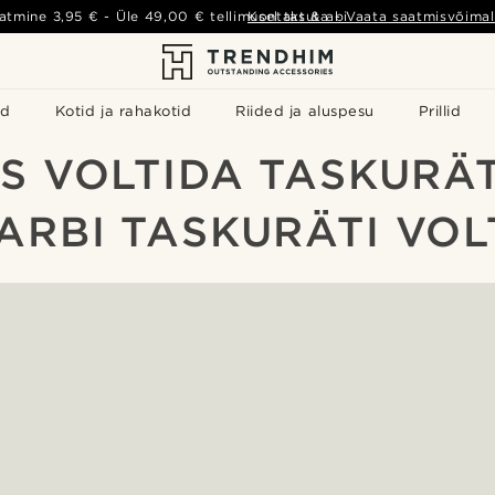
atmine
3,95 €
- Üle
49,00 €
tellimusel tasuta
Kontakt & abi
-
Vaata saatmisvõimal
id
Kotid ja rahakotid
Riided ja aluspesu
Prillid
S VOLTIDA TASKURÄT
ARBI TASKURÄTI VOL