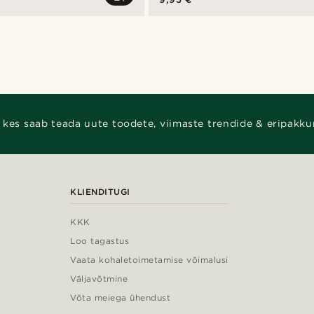
 kes saab teada uute toodete, viimaste trendide & eripakku
KLIENDITUGI
KKK
Loo tagastus
Vaata kohaletoimetamise võimalusi
Väljavõtmine
Võta meiega ühendust