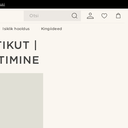
usi
Otsi
Isiklik hooldus
Kingiideed
IKUT |
TIMINE