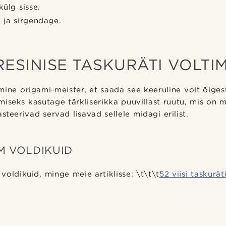
ülg sisse.
 ja sirgendage.
ESINISE TASKURÄTI VOLTI
ine origami-meister, et saada see keeruline volt õiges
iseks kasutage tärkliserikka puuvillast ruutu, mis on m
steerivad servad lisavad sellele midagi erilist.
M VOLDIKUID
voldikuid, minge meie artiklisse: \t\t\t
52 viisi taskurät