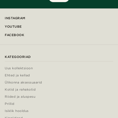
INSTAGRAM
YOUTUBE
FACEBOOK
KATEGOORIAD
Uus kollektsioon
Ehted ja kellad
Ülikonna aksessuaarid
Kotid ja rahakotid
Riided ja aluspesu
Prillid
Isiklik hooldus
Kingiideed