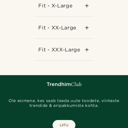
Fit - X-Large
Fit - XX-Large
Fit - XXX-Large
Ole esimene, kes saab teada uute toodete, viimaste
trendide & eripakkumiste kohta.
LIITU