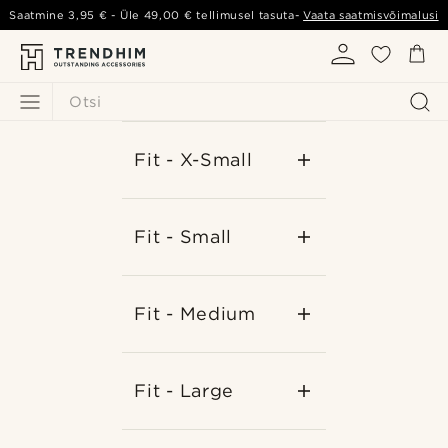
Saatmine
3,95 €
- Üle
49,00 €
tellimusel tasuta-
Vaata saatmisvõimalusi
Otsi
Fit - X-Small
Fit - Small
Fit - Medium
Fit - Large