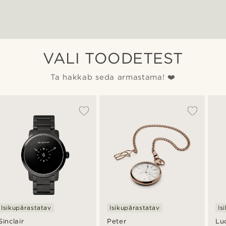
VALI TOODETEST
Ta hakkab seda armastama! ❤️
Isikupärastatav
Isikupärastatav
Is
Sinclair
Peter
Lu