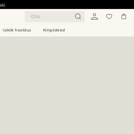
usi
Otsi
Isiklik hooldus
Kingiideed