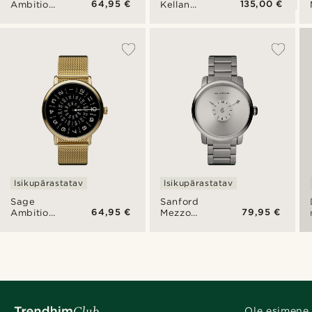
64,95 €
135,00 €
Ambitio
Kellan
käekell
roostevabast
terasest
kahe
ajatsooni
käekell
Isikupärastatav
Isikupärastatav
Sage
Sanford
64,95 €
79,95 €
Ambitio
Mezzo
käekell
käekell
Ole esimene,