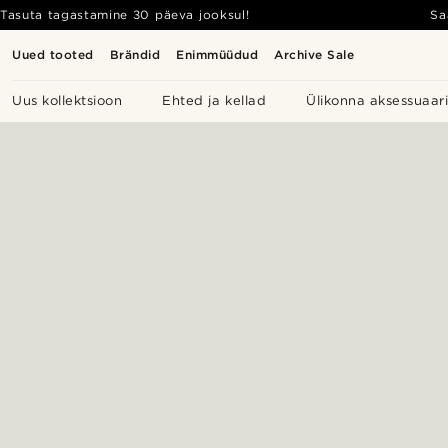
Tasuta tagastamine 30 päeva jooksul!
Sa
Uued tooted
Brändid
Enimmüüdud
Archive Sale
Uus kollektsioon
Ehted ja kellad
Ülikonna aksessuaar