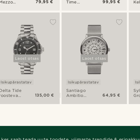
79,95 €
99,95 €
Mezzo
Time
Ke
käekell
Keeper
ro
taskukell
te
ka
aja
käe
Laost otsas
Laost otsas
Isikupärastatav
Isikupärastatav
Is
Delta Tide
Santiago
Sy
135,00 €
64,95 €
roostevabast
Ambitio
Gr
terasest
käekell
käe
käekell
 kes saab teada uute toodete, viimaste trendide & eripakku