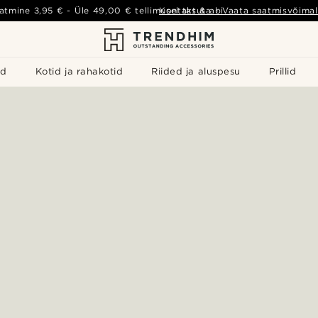
atmine
3,95 €
- Üle
49,00 €
tellimusel tasuta
Kontakt & abi
-
Vaata saatmisvõimal
id
Kotid ja rahakotid
Riided ja aluspesu
Prillid