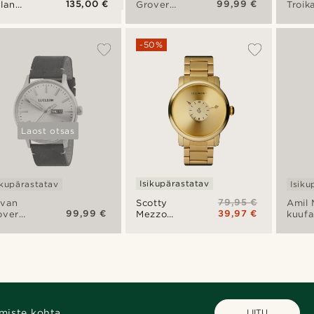
135,00 €
99,99 €
llan
Grover
Troik
ostevabast
käekell
käeke
rasest
he
-50%
tsooni
kell
Laost otsas
Isikupärastatav
ikupärastatav
Isiku
79,95 €
Scotty
lvan
Amil
99,99 €
39,97 €
Mezzo
over
kuufa
käekell
kell
käeke
miste kohta.
LIITU