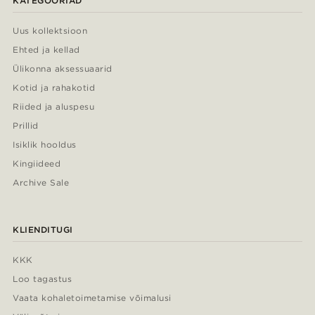
KATEGOORIAD
Uus kollektsioon
Ehted ja kellad
Ülikonna aksessuaarid
Kotid ja rahakotid
Riided ja aluspesu
Prillid
Isiklik hooldus
Kingiideed
Archive Sale
KLIENDITUGI
KKK
Loo tagastus
Vaata kohaletoimetamise võimalusi