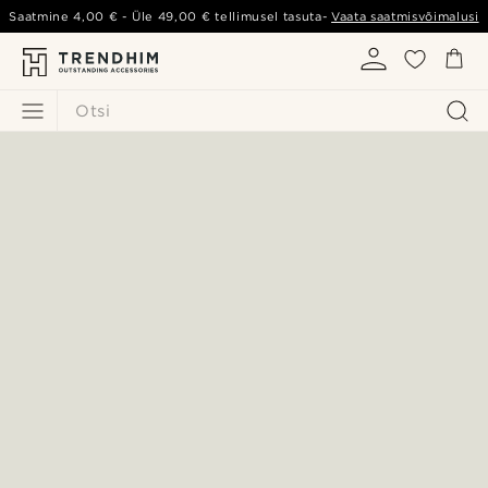
Saatmine
4,00 €
- Üle
49,00 €
tellimusel tasuta-
Vaata saatmisvõimalusi
Otsi