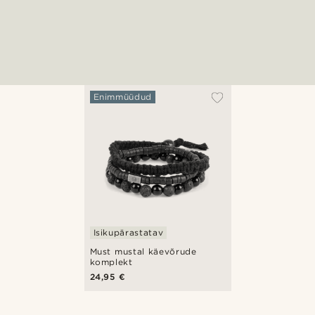
Enimmüüdud
Isikupärastatav
Must mustal käevõrude
komplekt
24,95 €