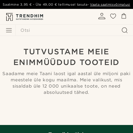
Saatmine
3,95 €
- Üle
49,00 €
tellimusel tasuta-
Vaata saatmisvõimalusi
Otsi
TUTVUSTAME MEIE
ENIMMÜÜDUD TOOTEID
Saadame meie Taani laost igal aastal üle miljoni paki
meestele üle kogu maailma. Meie valikust, mis
sisaldab üle 12 000 unikaalse toote, on need
absoluutsed tähed.