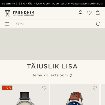
Saatmine
3,95 €
- Üle
49,00 €
tellimusel tasuta-
Vaata saatmisvõimalusi
Otsi
TÄIUSLIK LISA
tema kollektsiooni ⌚️
-40%