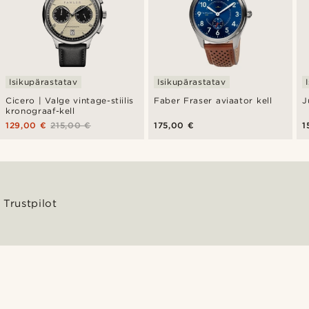
Isikupärastatav
Isikupärastatav
Cicero | Valge vintage-stiilis
Faber Fraser aviaator kell
J
kronograaf-kell
129,00 €
215,00 €
175,00 €
1
Trustpilot