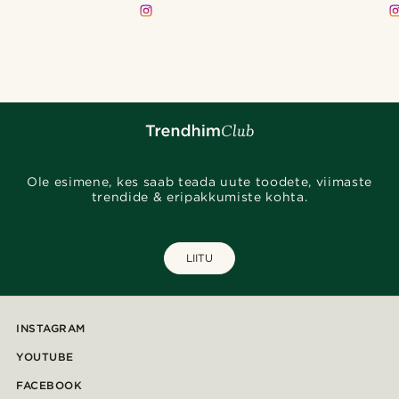
curlly.girll
Ole esimene, kes saab teada uute toodete, viimaste
trendide & eripakkumiste kohta.
LIITU
INSTAGRAM
YOUTUBE
FACEBOOK