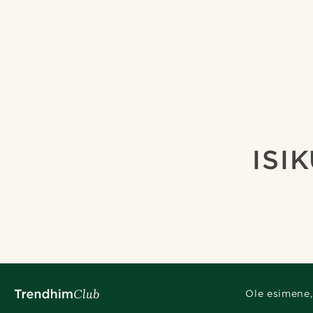
ISI
Ole esimene,