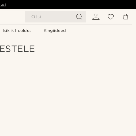
usi
Otsi
Isiklik hooldus
Kingiideed
ESTELE