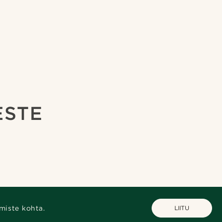
ESTE
miste kohta.
LIITU