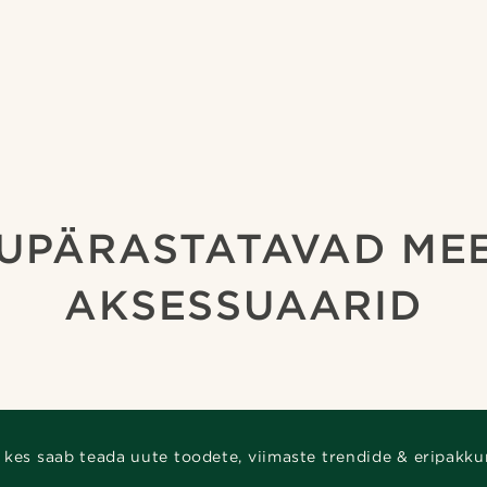
KUPÄRASTATAVAD ME
AKSESSUAARID
 kes saab teada uute toodete, viimaste trendide & eripakku