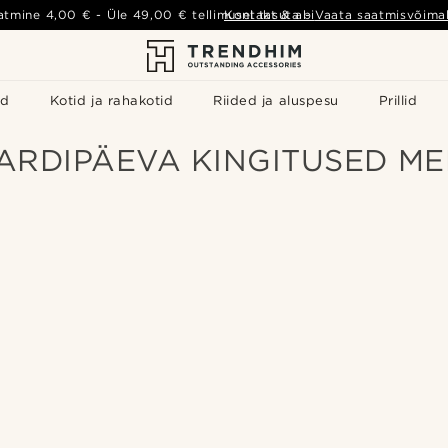
atmine
4,00 €
- Üle
49,00 €
tellimusel tasuta
Kontakt & abi
-
Vaata saatmisvõimal
id
Kotid ja rahakotid
Riided ja aluspesu
Prillid
KARDIPÄEVA KINGITUSED ME