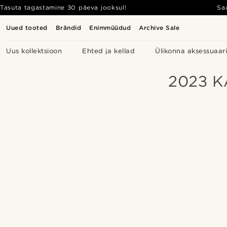
Tasuta tagastamine 30 päeva jooksul!
Sa
Uued tooted
Brändid
Enimmüüdud
Archive Sale
Uus kollektsioon
Ehted ja kellad
Ülikonna aksessuaar
2023 