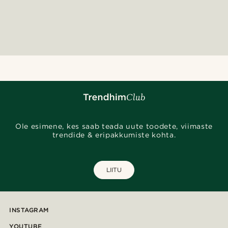
Ole esimene, kes saab teada uute toodete, viimaste
trendide & eripakkumiste kohta.
LIITU
INSTAGRAM
YOUTUBE