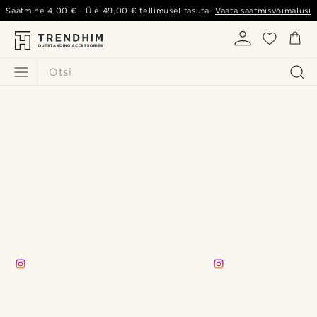
Saatmine
4,00 €
- Üle
49,00 €
tellimusel tasuta-
Vaata saatmisvõimalusi
Otsi
the.pawel
reubenoladehin