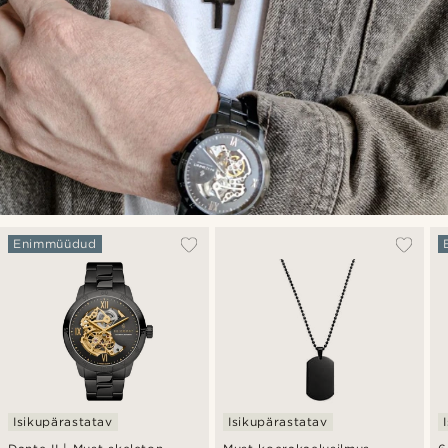
Enimmüüdud
Isikupärastatav
Isikupärastatav