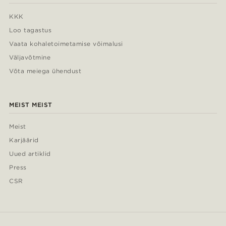
KKK
Loo tagastus
Vaata kohaletoimetamise võimalusi
Väljavõtmine
Võta meiega ühendust
MEIST MEIST
Meist
Karjäärid
Uued artiklid
Press
CSR