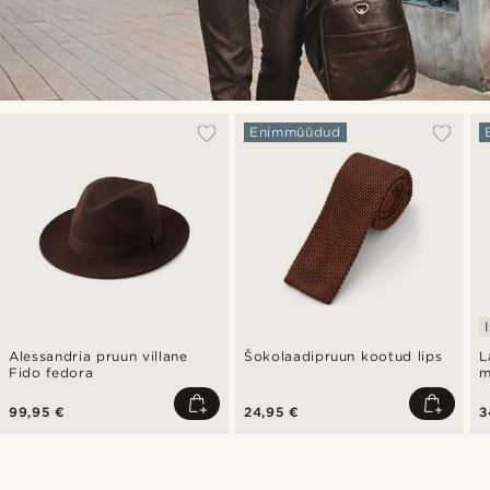
Enimmüüdud
Alessandria pruun villane
Šokolaadipruun kootud lips
L
Fido fedora
m
99,95 €
24,95 €
3