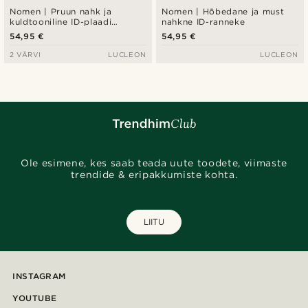
Nomen | Pruun nahk ja
Nomen | Hõbedane ja must
kuldtooniline ID-plaadi
nahkne ID-ranneke
käevõru
54,95 €
54,95 €
2 VÄRVI
LUCLEON
LUCLEON
Ole esimene, kes saab teada uute toodete, viimaste
trendide & eripakkumiste kohta.
LIITU
INSTAGRAM
YOUTUBE