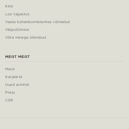
KKK
Loo tagastus
Vaata kohaletoimetamise võimalusi
Väljavõtmine
Võta meiega ühendust
MEIST MEIST
Meist
Karjäärid
Uued artiklid
Press
CSR