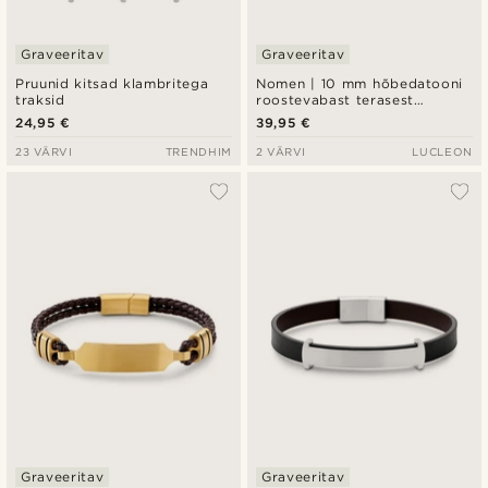
Graveeritav
Graveeritav
Pruunid kitsad klambritega
Nomen | 10 mm hõbedatooni
traksid
roostevabast terasest
plaadiga ID käevõru
24,95 €
39,95 €
23 VÄRVI
TRENDHIM
2 VÄRVI
LUCLEON
Graveeritav
Graveeritav