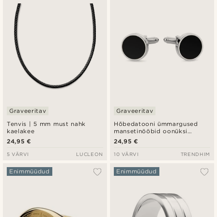
Graveeritav
Graveeritav
Tenvis | 5 mm must nahk
Hõbedatooni ümmargused
kaelakee
mansetinööbid oonüksi
sisemusega
24,95 €
24,95 €
5 VÄRVI
LUCLEON
10 VÄRVI
TRENDHIM
Enimmüüdud
Enimmüüdud