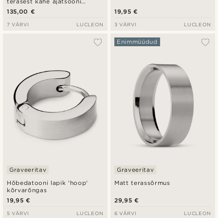
terasest kahe ajatsooni
käekell
135,00 €
19,95 €
7 VÄRVI
LUCLEON
3 VÄRVI
LUCLEON
Enimmüüdud
Graveeritav
Graveeritav
Hõbedatooni lapik 'hoop'
Matt terassõrmus
kõrvarõngas
19,95 €
29,95 €
5 VÄRVI
LUCLEON
6 VÄRVI
LUCLEON