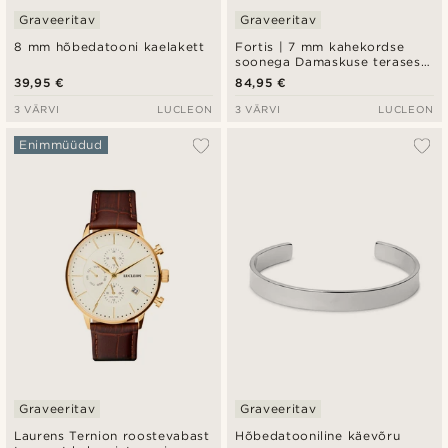
Graveeritav
Graveeritav
8 mm hõbedatooni kaelakett
Fortis | 7 mm kahekordse
soonega Damaskuse terasest
ja roosakaskuldse titaaniga
39,95 €
84,95 €
sõrmus
3 VÄRVI
LUCLEON
3 VÄRVI
LUCLEON
Enimmüüdud
Graveeritav
Graveeritav
Laurens Ternion roostevabast
Hõbedatooniline käevõru