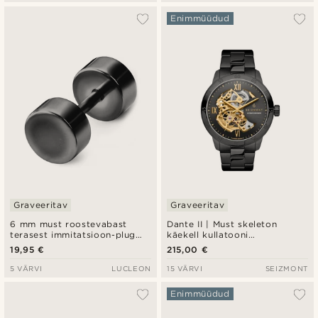
Enimmüüdud
Graveeritav
Graveeritav
6 mm must roostevabast
Dante II | Must skeleton
terasest immitatsioon-plug
käekell kullatooni
kõrvarõngas
mehhanismiga
19,95 €
215,00 €
5 VÄRVI
LUCLEON
15 VÄRVI
SEIZMONT
Enimmüüdud