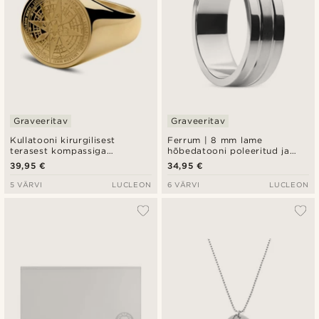
Graveeritav
Graveeritav
Kullatooni kirurgilisest
Ferrum | 8 mm lame
terasest kompassiga
hõbedatooni poleeritud ja
pitsatsõrmus
harjatud roostevabast
39,95 €
34,95 €
terasest kahe soonega
sõrmus
5 VÄRVI
LUCLEON
6 VÄRVI
LUCLEON