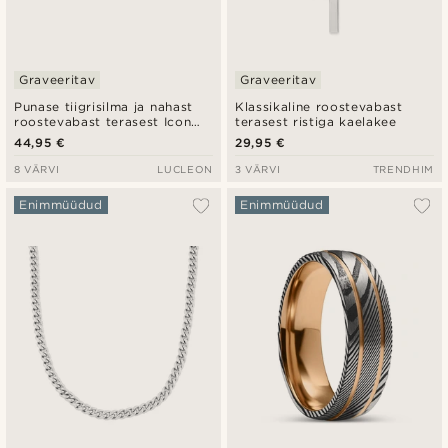
Graveeritav
Graveeritav
Punase tiigrisilma ja nahast
Klassikaline roostevabast
roostevabast terasest Icon
terasest ristiga kaelakee
käevõru
44,95 €
29,95 €
8 VÄRVI
LUCLEON
3 VÄRVI
TRENDHIM
Enimmüüdud
Enimmüüdud