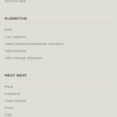
Archive Sale
KLIENDITUGI
KKK
Loo tagastus
Vaata kohaletoimetamise võimalusi
Väljavõtmine
Võta meiega ühendust
MEIST MEIST
Meist
Karjäärid
Uued artiklid
Press
CSR