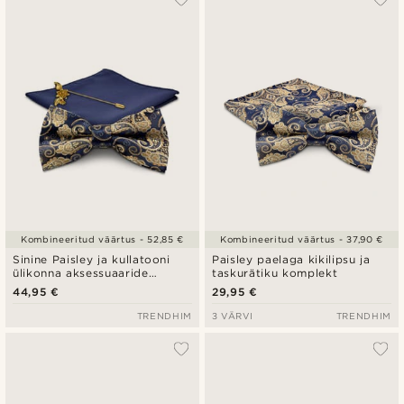
Kombineeritud väärtus - 52,85 €
Kombineeritud väärtus - 37,90 €
Sinine Paisley ja kullatooni
Paisley paelaga kikilipsu ja
ülikonna aksessuaaride
taskurätiku komplekt
komplekt
44,95 €
29,95 €
TRENDHIM
3 VÄRVI
TRENDHIM