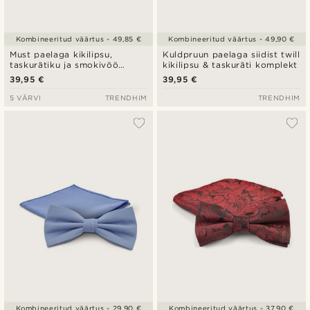
Kombineeritud väärtus - 49,85 €
Kombineeritud väärtus - 49,90 €
Must paelaga kikilipsu,
Kuldpruun paelaga siidist twill
taskurätiku ja smokivöö
kikilipsu & taskuräti komplekt
komplekt
39,95 €
39,95 €
5 VÄRVI
TRENDHIM
TRENDHIM
Kombineeritud väärtus - 29,90 €
Kombineeritud väärtus - 37,90 €