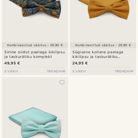
Kombineeritud väärtus - 59,90 €
Kombineeritud väärtus - 29,90 €
Sinine siidist paelaga kikilipsu
Sügisene kollane paelaga
ja taskurätiku komplekt
kikilipsu ja taskurätiku
komplekt
49,95 €
24,95 €
3 VÄRVI
TRENDHIM
5 VÄRVI
TRENDHIM