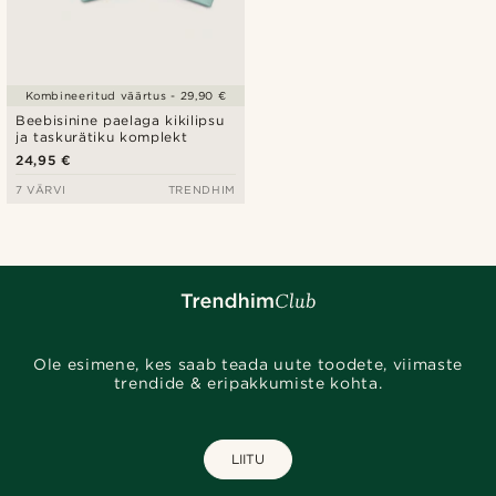
Kombineeritud väärtus - 29,90 €
Beebisinine paelaga kikilipsu
ja taskurätiku komplekt
24,95 €
7 VÄRVI
TRENDHIM
Ole esimene, kes saab teada uute toodete, viimaste
trendide & eripakkumiste kohta.
LIITU