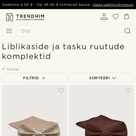
Saatmine
4,00 €
- Üle
49,00 €
tellimusel tasuta-
Vaata saatmisvõimalusi
Otsi
Liblikaside ja tasku ruutude
komplektid
17 Toodet
FILTRID
SORTEERI
Populaarsed
Uusim
Madala hind
Kõrgeim hind