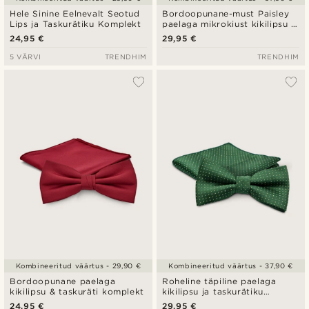
Hele Sinine Eelnevalt Seotud
Bordoopunane-must Paisley
Lips ja Taskurätiku Komplekt
paelaga mikrokiust kikilipsu &
taskuräti komplekt
24,95 €
29,95 €
5 VÄRVI
TRENDHIM
TRENDHIM
Kombineeritud väärtus - 29,90 €
Kombineeritud väärtus - 37,90 €
Bordoopunane paelaga
Roheline täpiline paelaga
kikilipsu & taskuräti komplekt
kikilipsu ja taskurätiku
komplekt
24,95 €
29,95 €