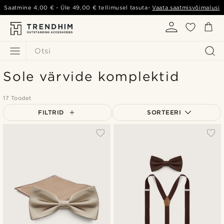
Saatmine
4,00 €
- Üle
49,00 €
tellimusel tasuta-
Vaata saatmisvõimalusi
Otsi
Sole värvide komplektid
17 Toodet
FILTRID
SORTEERI
Populaarsed
Uusim
Madala hind
Kõrgeim hind