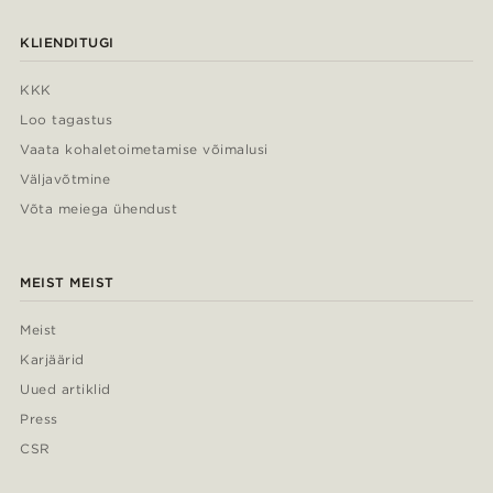
KLIENDITUGI
KKK
Loo tagastus
Vaata kohaletoimetamise võimalusi
Väljavõtmine
Võta meiega ühendust
MEIST MEIST
Meist
Karjäärid
Uued artiklid
Press
CSR