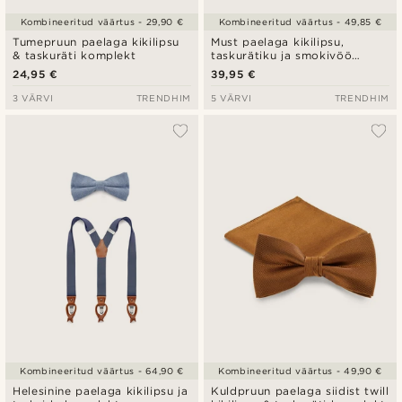
Kombineeritud väärtus - 29,90 €
Kombineeritud väärtus - 49,85 €
Tumepruun paelaga kikilipsu
Must paelaga kikilipsu,
& taskuräti komplekt
taskurätiku ja smokivöö
komplekt
24,95 €
39,95 €
3 VÄRVI
TRENDHIM
5 VÄRVI
TRENDHIM
Kombineeritud väärtus - 64,90 €
Kombineeritud väärtus - 49,90 €
Helesinine paelaga kikilipsu ja
Kuldpruun paelaga siidist twill