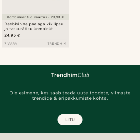
Kombineeritud väärtus - 29,90 €
Beebisinine paelaga kikilipsu
ja taskurätiku komplekt
24,95 €
7 VÄRVI
TRENDHIM
Ole esimene, kes saab teada uute toodete, viimaste
trendide & eripakkumiste kohta.
LIITU