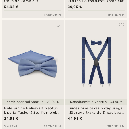
trakside komplekt
kikilipsu & taskuräti komplekt
54,95 €
39,95 €
TRENDHIM
TRENDHIM
Kombineeritud väärtus - 29,90 €
Kombineeritud väärtus - 54,90 €
Hele Sinine Eelnevalt Seotud
Tumesinine teksa X-tagusega
Lips ja Taskurätiku Komplekt
klõpsuga trakside & paelaga
lipsu komplekt
24,95 €
44,95 €
5 VÄRVI
TRENDHIM
TRENDHIM