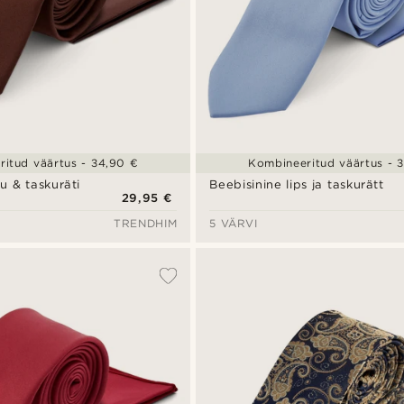
itud väärtus - 34,90 €
Kombineeritud väärtus - 
u & taskuräti
Beebisinine lips ja taskurätt
29,95 €
TRENDHIM
5 VÄRVI