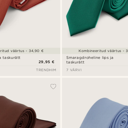
itud väärtus - 34,90 €
Kombineeritud väärtus - 
a taskurätt
Smaragdroheline lips ja
29,95 €
taskurätt
TRENDHIM
7 VÄRVI