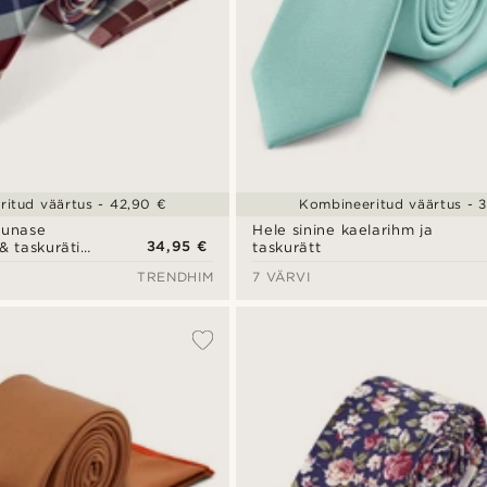
itud väärtus - 42,90 €
Kombineeritud väärtus - 
punase
Hele sinine kaelarihm ja
34,95 €
 & taskuräti
taskurätt
TRENDHIM
7 VÄRVI