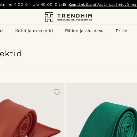
atmine
4,00 €
- Üle
49,00 €
tellimusel tasuta
Kontakt & abi
-
Vaata saatmisvõimal
id
Kotid ja rahakotid
Riided ja aluspesu
Prillid
ektid