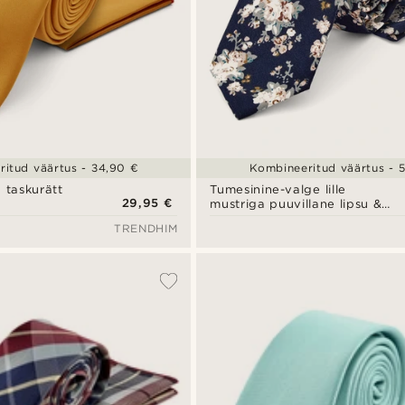
itud väärtus - 34,90 €
Kombineeritud väärtus - 
a taskurätt
Tumesinine-valge lille
29,95 €
mustriga puuvillane lipsu &
taskuräti komplekt
TRENDHIM