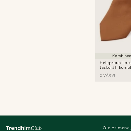
Kombineer
Helepruun lipsu
taskuräti komp
2 VÄRVI
Ole esimene,