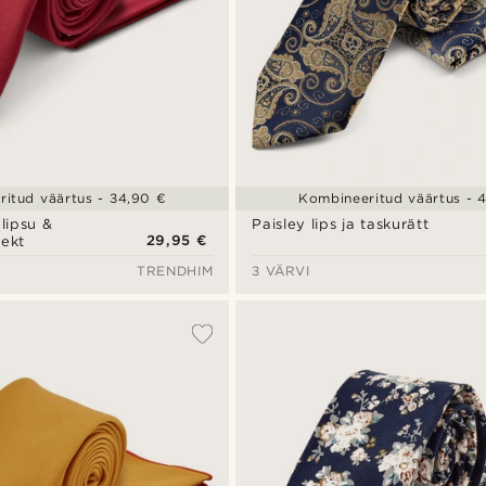
itud väärtus - 34,90 €
Kombineeritud väärtus - 
lipsu &
Paisley lips ja taskurätt
29,95 €
lekt
TRENDHIM
3 VÄRVI