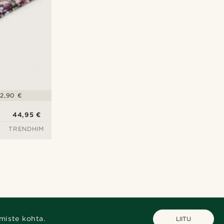
52,90 €
44,95 €
TRENDHIM
miste kohta.
LIITU