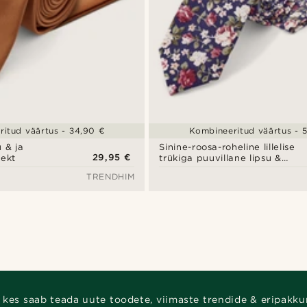
itud väärtus - 34,90 €
Kombineeritud väärtus - 
 & ja
Sinine-roosa-roheline lillelise
29,95 €
lekt
trükiga puuvillane lipsu &
taskuräti komplekt
TRENDHIM
 kes saab teada uute toodete, viimaste trendide & eripakku