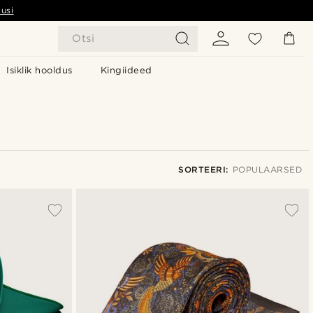
usi
Otsi
Isiklik hooldus
Kingiideed
SORTEERI:
POPULAARSED
Populaarsed
Uusim
Madala hind
Kõrgeim hind