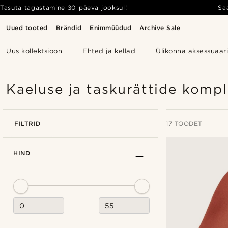
Tasuta tagastamine 30 päeva jooksul!
Sa
Uued tooted
Brändid
Enimmüüdud
Archive Sale
Uus kollektsioon
Ehted ja kellad
Ülikonna aksessuaar
Kaeluse ja taskurättide kompl
FILTRID
17 TOODET
HIND