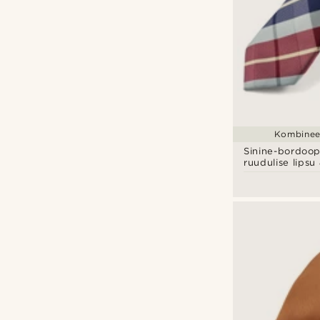
Kombineer
Sinine-bordoo
ruudulise lipsu
komplekt