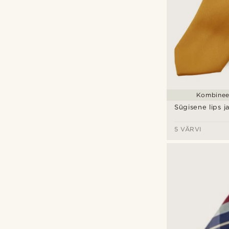
Kombineer
Sügisene lips j
5 VÄRVI