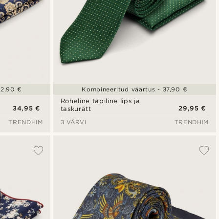
42,90 €
Kombineeritud väärtus - 37,90 €
Roheline täpiline lips ja
34,95 €
29,95 €
taskurätt
TRENDHIM
3 VÄRVI
TRENDHIM