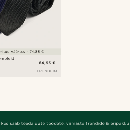
itud väärtus - 74,85 €
omplekt
64,95 €
TRENDHIM
 kes saab teada uute toodete, viimaste trendide & eripakku