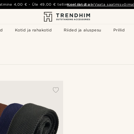
atmine
4,00 €
- Üle
49,00 €
tellimusel tasuta
Kontakt & abi
-
Vaata saatmisvõimal
id
Kotid ja rahakotid
Riided ja aluspesu
Prillid