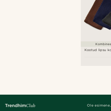
Kombineer
Kootud lipsu k
Ole esimene,