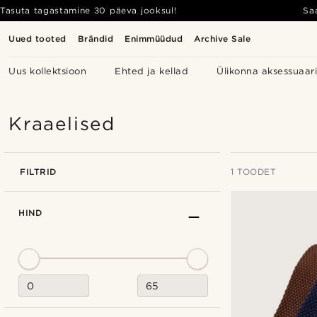
Tasuta tagastamine 30 päeva jooksul!
Sa
Uued tooted
Brändid
Enimmüüdud
Archive Sale
Uus kollektsioon
Ehted ja kellad
Ülikonna aksessuaar
Kraaelised
FILTRID
1 TOODET
HIND