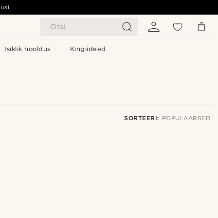
usi
Otsi
Isiklik hooldus
Kingiideed
SORTEERI:
POPULAARSED
Populaarsed
Uusim
Madala hind
Kõrgeim hind