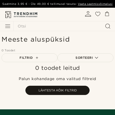
Saatmine
3,95 €
- Üle
49,00 €
tellimusel tasuta-
Vaata saatmisvõimalusi
Otsi
Meeste aluspüksid
0 Toodet
FILTRID
SORTEERI
0 toodet leitud
Populaarsed
Uusim
Palun kohandage oma valitud filtreid
Madala hind
Kõrgeim hind
LÄHTESTA KÕIK FILTRID