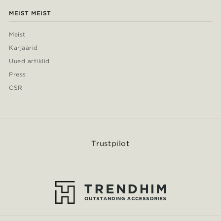
MEIST MEIST
Meist
Karjäärid
Uued artiklid
Press
CSR
Trustpilot