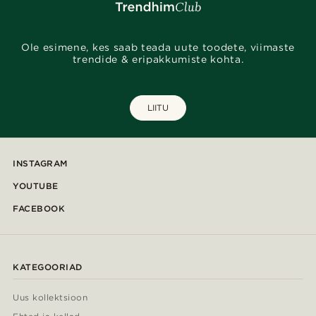
Ole esimene, kes saab teada uute toodete, viimaste
trendide & eripakkumiste kohta.
LIITU
INSTAGRAM
YOUTUBE
FACEBOOK
KATEGOORIAD
Uus kollektsioon