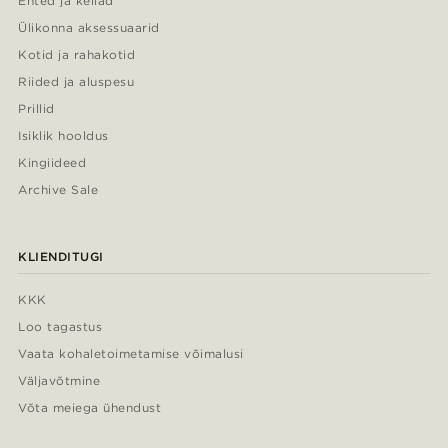
Ehted ja kellad
Ülikonna aksessuaarid
Kotid ja rahakotid
Riided ja aluspesu
Prillid
Isiklik hooldus
Kingiideed
Archive Sale
KLIENDITUGI
KKK
Loo tagastus
Vaata kohaletoimetamise võimalusi
Väljavõtmine
Võta meiega ühendust