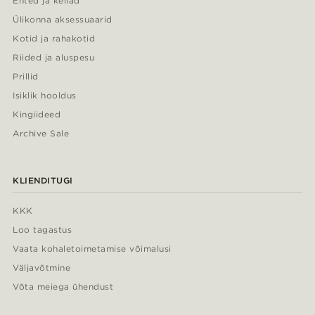
Ehted ja kellad
Ülikonna aksessuaarid
Kotid ja rahakotid
Riided ja aluspesu
Prillid
Isiklik hooldus
Kingiideed
Archive Sale
KLIENDITUGI
KKK
Loo tagastus
Vaata kohaletoimetamise võimalusi
Väljavõtmine
Võta meiega ühendust