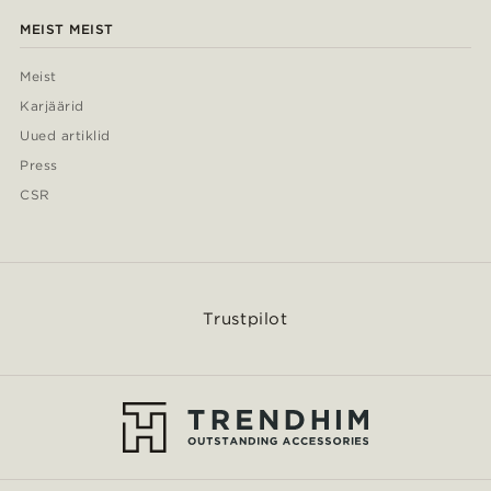
MEIST MEIST
Meist
Karjäärid
Uued artiklid
Press
CSR
Trustpilot