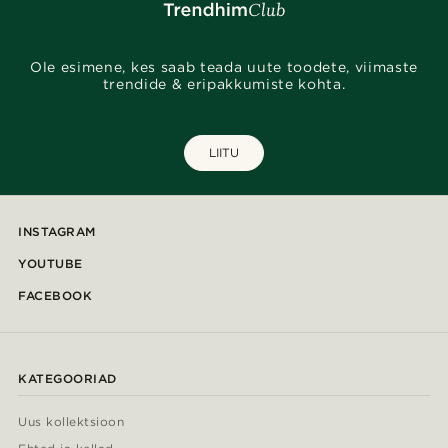
Ole esimene, kes saab teada uute toodete, viimaste
trendide & eripakkumiste kohta.
LIITU
INSTAGRAM
YOUTUBE
FACEBOOK
KATEGOORIAD
Uus kollektsioon