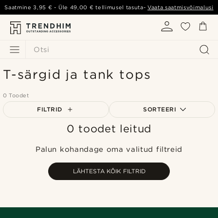
Saatmine
3,95 €
- Üle
49,00 €
tellimusel tasuta-
Vaata saatmisvõimalusi
Otsi
T-särgid ja tank tops
0 Toodet
FILTRID
SORTEERI
0 toodet leitud
Populaarsed
Uusim
Palun kohandage oma valitud filtreid
Madala hind
Kõrgeim hind
LÄHTESTA KÕIK FILTRID