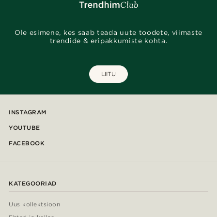
Ole esimene, kes saab teada uute toodete, viimaste
trendide & eripakkumiste kohta.
LIITU
INSTAGRAM
YOUTUBE
FACEBOOK
KATEGOORIAD
Uus kollektsioon