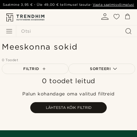
Saatmine
3,95 €
- Üle
49,00 €
tellimusel tasuta-
Vaata saatmisvõimalusi
Otsi
Meeskonna sokid
0 Toodet
FILTRID
SORTEERI
0 toodet leitud
Populaarsed
Uusim
Palun kohandage oma valitud filtreid
Madala hind
Kõrgeim hind
LÄHTESTA KÕIK FILTRID