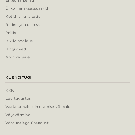
Ehted ja kellad
Ülikonna aksessuaarid
Kotid ja rahakotid
Riided ja aluspesu
Prillid
Isiklik hooldus
Kingiideed
Archive Sale
KLIENDITUGI
KKK
Loo tagastus
Vaata kohaletoimetamise võimalusi
Väljavõtmine
Võta meiega ühendust