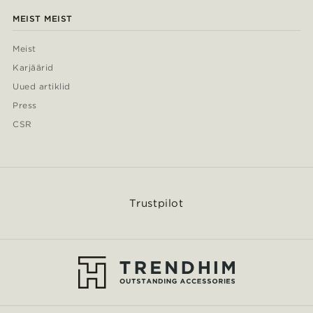
MEIST MEIST
Meist
Karjäärid
Uued artiklid
Press
CSR
Trustpilot