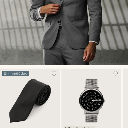
Enimmüüdud