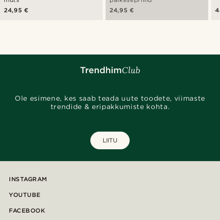
24,95 €
24,95 €
4
Ole esimene, kes saab teada uute toodete, viimaste
trendide & eripakkumiste kohta.
LIITU
INSTAGRAM
YOUTUBE
FACEBOOK