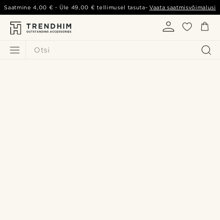
Saatmine
4,00 €
- Üle
49,00 €
tellimusel tasuta-
Vaata saatmisvõimalusi
Otsi