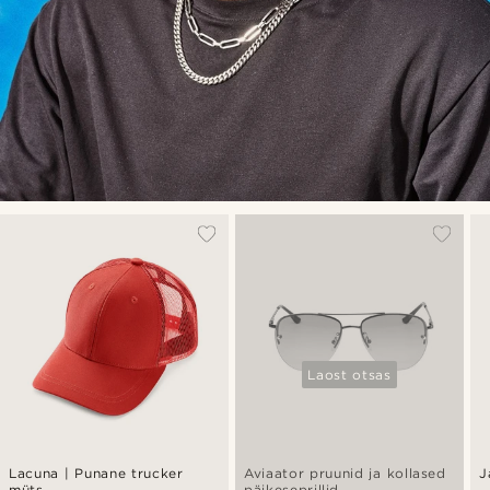
Laost otsas
Lacuna | Punane trucker
Aviaator pruunid ja kollased
J
müts
päikeseprillid