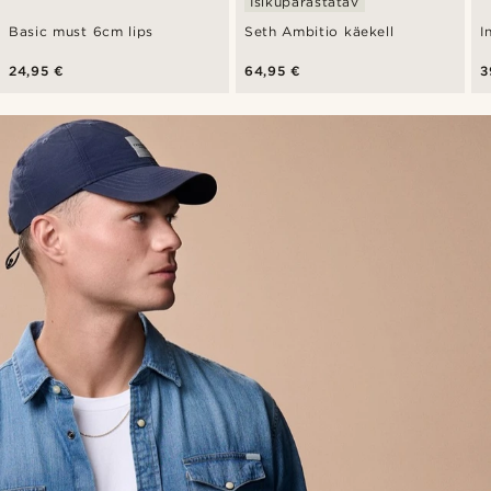
Isikupärastatav
Basic must 6cm lips
Seth Ambitio käekell
I
24,95 €
64,95 €
3