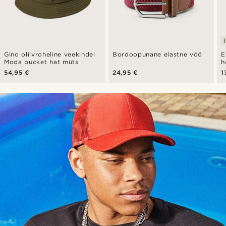
Gino oliivroheline veekindel
Bordoopunane elastne vöö
E
Moda bucket hat müts
h
t
54,95 €
24,95 €
1
n