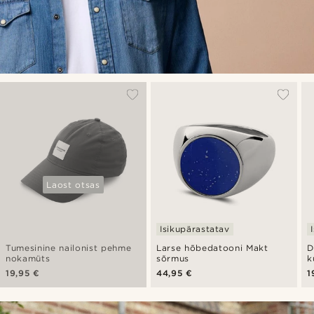
Laost otsas
Isikupärastatav
Tumesinine nailonist pehme
Larse hõbedatooni Makt
D
nokamüts
sõrmus
k
k
19,95 €
44,95 €
1