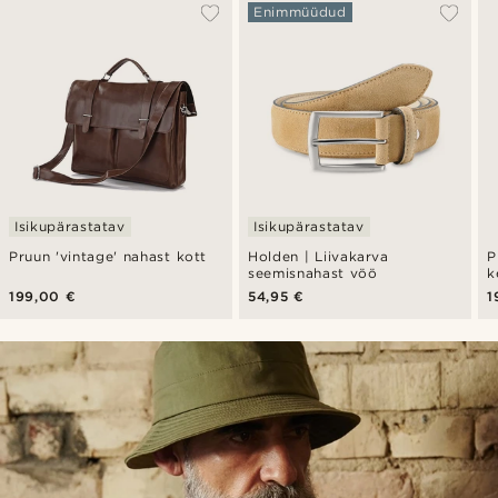
Enimmüüdud
Isikupärastatav
Isikupärastatav
Pruun 'vintage' nahast kott
Holden | Liivakarva
P
seemisnahast vöö
k
199,00 €
54,95 €
1