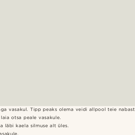
aga vasakul. Tipp peaks olema veidi allpool teie nabast
 laia otsa peale vasakule.
a läbi kaela silmuse alt üles.
asakule.