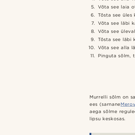
Võta see laia 
Tõsta see üles 
Võta see läbi 
Võta see üleva
Tõsta see läbi 
Võta see alla l
Pinguta sõlm, 
Murrelli sõlm on s
ees (sarnane
Merov
aega sõlme regulee
lipsu keskosas.