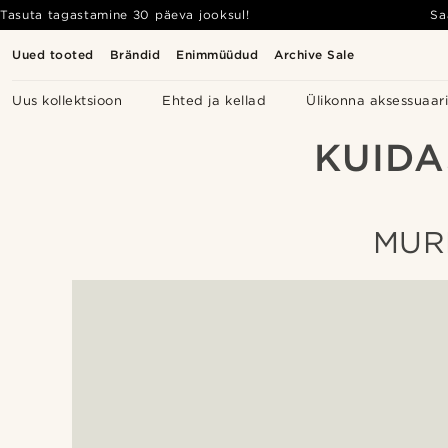
Tasuta tagastamine 30 päeva jooksul!
Sa
Uued tooted
Brändid
Enimmüüdud
Archive Sale
Uus kollektsioon
Ehted ja kellad
Ülikonna aksessuaar
KUIDA
MUR