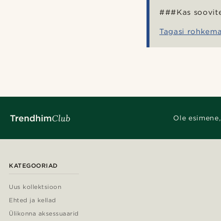
###Kas soovit
Tagasi rohkema
Ole esimene,
KATEGOORIAD
Uus kollektsioon
Ehted ja kellad
Ülikonna aksessuaarid