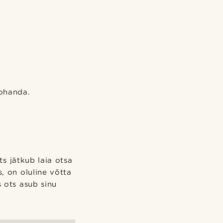
kohanda.
s jätkub laia otsa
s, on oluline võtta
 ots asub sinu