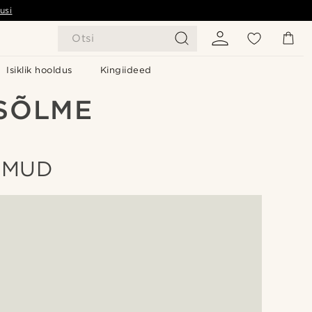
usi
Otsi
Isiklik hooldus
Kingiideed
 SÕLME
MMUD