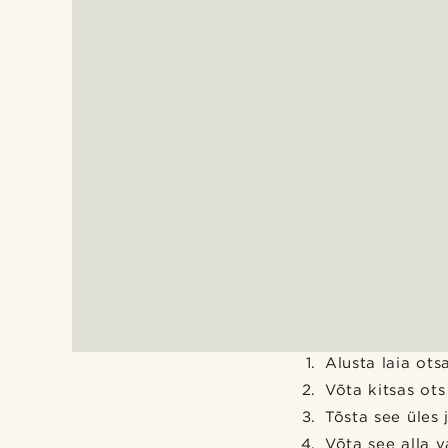
Alusta laia ots
Võta kitsas ots
Tõsta see üles j
Võta see alla v