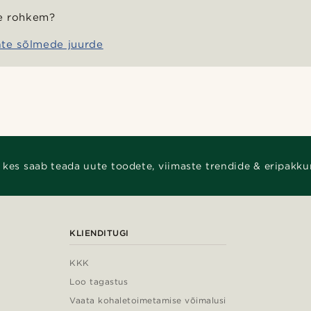
e rohkem?
te sõlmede juurde
 kes saab teada uute toodete, viimaste trendide & eripakku
KLIENDITUGI
KKK
Loo tagastus
Vaata kohaletoimetamise võimalusi