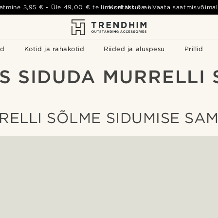
atmine
3,95 €
- Üle
49,00 €
tellimusel tasuta
Kontakt & abi
-
Vaata saatmisvõimal
id
Kotid ja rahakotid
Riided ja aluspesu
Prillid
S SIDUDA MURRELLI
RELLI SÕLME SIDUMISE SA