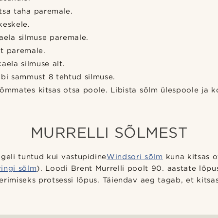
otsa taha paremale.
keskele.
kaela silmuse paremale.
lt paremale.
kaela silmuse alt.
äbi sammust 8 tehtud silmuse.
tõmmates kitsas otsa poole. Libista sõlm ülespoole ja 
MURRELLI SÕLMEST
ageli tuntud kui vastupidine
Windsori sõlm
kuna kitsas ot
ingi sõlm
). Loodi Brent Murrelli poolt 90. aastate lõpu
rimiseks protsessi lõpus. Täiendav aeg tagab, et kitsas