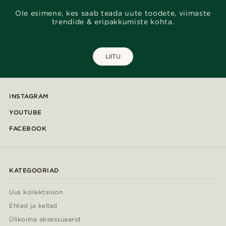
Ole esimene, kes saab teada uute toodete, viimaste
trendide & eripakkumiste kohta.
LIITU
INSTAGRAM
YOUTUBE
FACEBOOK
KATEGOORIAD
Uus kollektsioon
Ehted ja kellad
Ülikonna aksessuaarid