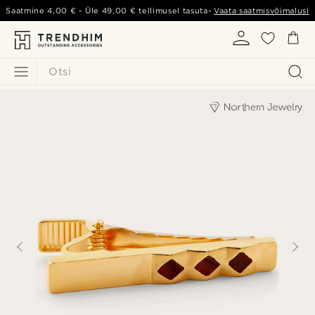
Saatmine
4,00 €
- Üle
49,00 €
tellimusel tasuta-
Vaata saatmisvõimalusi
Otsi