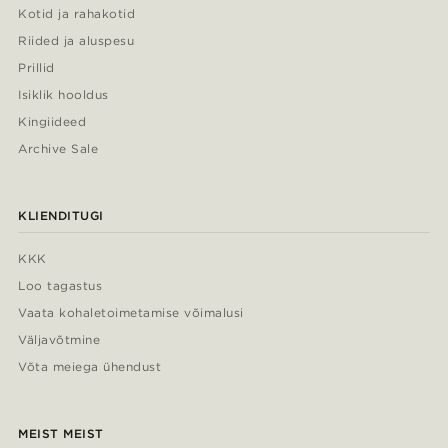
Kotid ja rahakotid
Riided ja aluspesu
Prillid
Isiklik hooldus
Kingiideed
Archive Sale
KLIENDITUGI
KKK
Loo tagastus
Vaata kohaletoimetamise võimalusi
Väljavõtmine
Võta meiega ühendust
MEIST MEIST