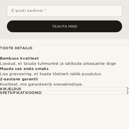
E-posti aadress *
TEAVITA MIND
TOOTE DETAILID
Bambuse kvaliteet
Loodud, et taluda tuhmumist ja säilitada pikaajaline läige
Muuda see enda omaks
Lisa graveering, et lisada tõeliselt isiklik puudutus
2-aastane garantii
Kvaliteet, mis garanteerib enesekindluse.
KIRJELDUS
SPETSIFIKATSIOONID