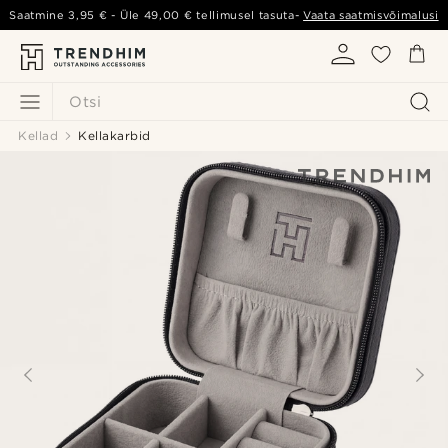
Saatmine
3,95 €
- Üle
49,00 €
tellimusel tasuta-
Vaata saatmisvõimalusi
Otsi
Kellad
Kellakarbid