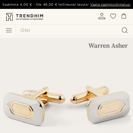
Saatmine
4,00 €
- Üle
49,00 €
tellimusel tasuta-
Vaata saatmisvõimalusi
Otsi