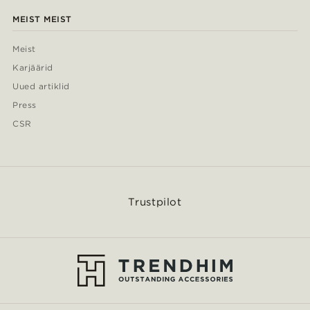
MEIST MEIST
Meist
Karjäärid
Uued artiklid
Press
CSR
Trustpilot