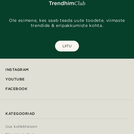
Ole esimene, kes saab teada uute toodete, viimaste
trendide & eripakkumiste kohta.
LIITU
INSTAGRAM
YOUTUBE
FACEBOOK
KATEGOORIAD
Uus kollektsioon