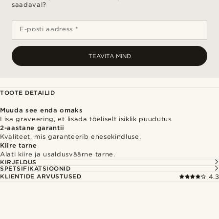
saadaval?
E-posti aadress *
TEAVITA MIND
TOOTE DETAILID
Muuda see enda omaks
Lisa graveering, et lisada tõeliselt isiklik puudutus
2-aastane garantii
Kvaliteet, mis garanteerib enesekindluse.
Kiire tarne
Alati kiire ja usaldusväärne tarne.
KIRJELDUS
SPETSIFIKATSIOONID
KLIENTIDE ARVUSTUSED
4.3