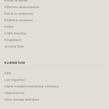
Ehted ja kellad
Ülikonna aksessuaarid
Kotid ja rahakotid
Riided ja aluspesu
Prillid
Isiklik hooldus
Kingiideed
Archive Sale
KLIENDITUGI
KKK
Loo tagastus
Vaata kohaletoimetamise võimalusi
Väljavõtmine
Võta meiega ühendust