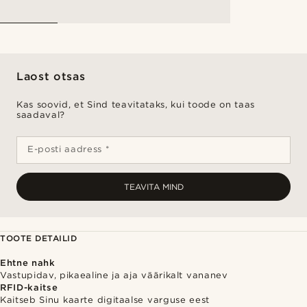
Laost otsas
Kas soovid, et Sind teavitataks, kui toode on taas
saadaval?
E-posti aadress *
TEAVITA MIND
TOOTE DETAILID
Ehtne nahk
Vastupidav, pikaealine ja aja väärikalt vananev
RFID-kaitse
Kaitseb Sinu kaarte digitaalse varguse eest