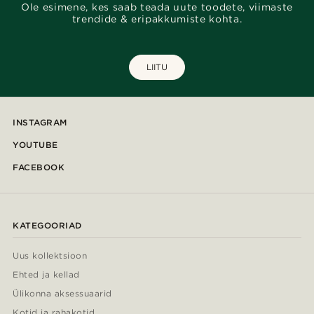
Ole esimene, kes saab teada uute toodete, viimaste
trendide & eripakkumiste kohta.
LIITU
INSTAGRAM
YOUTUBE
FACEBOOK
KATEGOORIAD
Uus kollektsioon
Ehted ja kellad
Ülikonna aksessuaarid
Kotid ja rahakotid