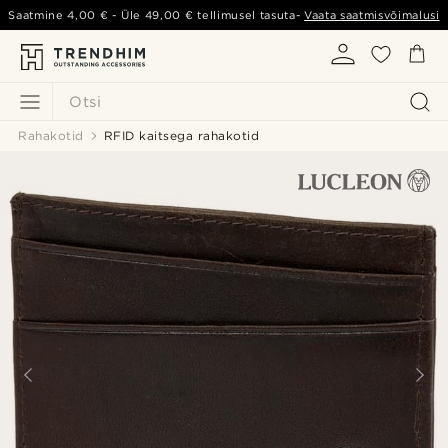
Saatmine
4,00 €
- Üle
49,00 €
tellimusel tasuta-
Vaata saatmisvõimalusi
Otsi
Rahakotid
RFID kaitsega rahakotid