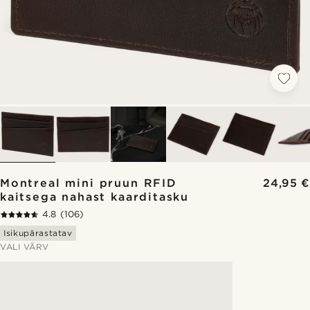
Montreal mini pruun RFID
24,95 €
kaitsega nahast kaarditasku
4.8
(106)
Isikupärastatav
VALI VÄRV