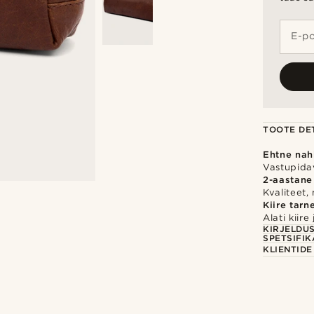
E-po
TOOTE DET
Ehtne nah
Vastupidav
2-aastane
Kvaliteet,
Kiire tarn
Alati kiir
KIRJELDU
SPETSIFIK
KLIENTID