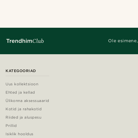
Ole esimene,
KATEGOORIAD
Uus kollektsioon
Ehted ja kellad
Ülikonna aksessuaarid
Kotid ja rahakotid
Riided ja aluspesu
Prillid
Isiklik hooldus