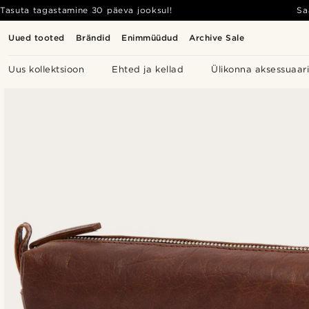
Tasuta tagastamine 30 päeva jooksul!
Sa
Uued tooted
Brändid
Enimmüüdud
Archive Sale
Uus kollektsioon
Ehted ja kellad
Ülikonna aksessuaar