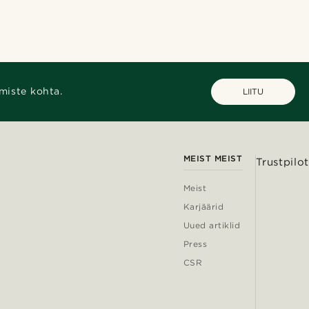
miste kohta.
LIITU
MEIST MEIST
Trustpilot
Meist
Karjäärid
Uued artiklid
Press
CSR