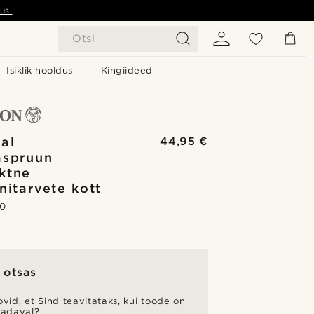
usi
Otsi
Isiklik hooldus
Kingiideed
al
44,95 €
aspruun
ktne
nitarvete kott
.0
 otsas
vid, et Sind teavitataks, kui toode on
aadaval?