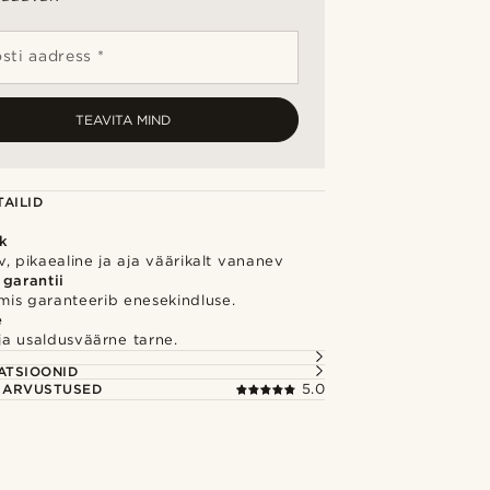
sti aadress *
TEAVITA MIND
AILID
k
, pikaealine ja aja väärikalt vananev
 garantii
 mis garanteerib enesekindluse.
e
e ja usaldusväärne tarne.
S
ATSIOONID
E ARVUSTUSED
5.0