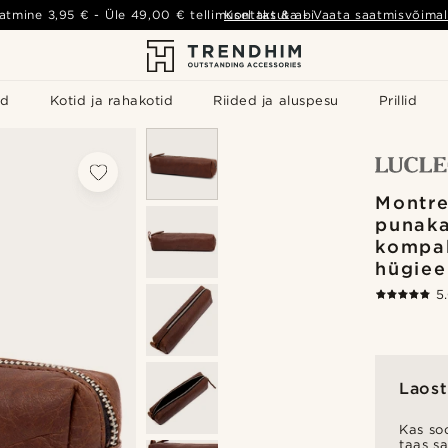
atmine
3,95 €
- Üle
49,00 €
tellimusel tasuta
Kontakt & abi
-
Vaata saatmisvõimal
id
Kotid ja rahakotid
Riided ja aluspesu
Prillid
Montre
punak
kompa
hügiee
5
Laost
Kas soo
taas s