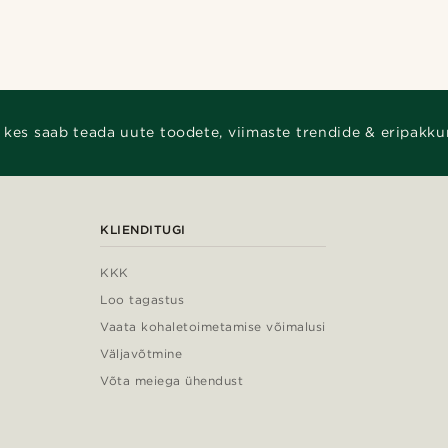
 kes saab teada uute toodete, viimaste trendide & eripakku
KLIENDITUGI
KKK
Loo tagastus
Vaata kohaletoimetamise võimalusi
Väljavõtmine
Võta meiega ühendust