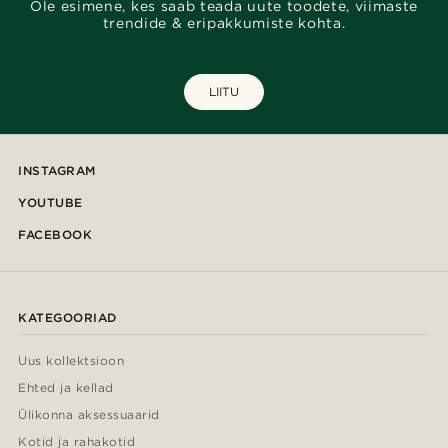
Ole esimene, kes saab teada uute toodete, viimaste
trendide & eripakkumiste kohta.
LIITU
INSTAGRAM
YOUTUBE
FACEBOOK
KATEGOORIAD
Uus kollektsioon
Ehted ja kellad
Ülikonna aksessuaarid
Kotid ja rahakotid