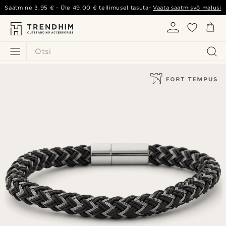
Saatmine
3,95 €
- Üle
49,00 €
tellimusel tasuta-
Vaata saatmisvõimalusi
Otsi