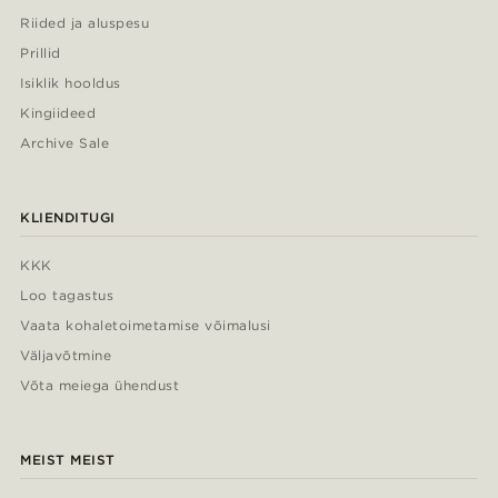
Riided ja aluspesu
Prillid
Isiklik hooldus
Kingiideed
Archive Sale
KLIENDITUGI
KKK
Loo tagastus
Vaata kohaletoimetamise võimalusi
Väljavõtmine
Võta meiega ühendust
MEIST MEIST