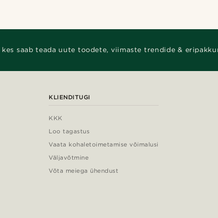
 kes saab teada uute toodete, viimaste trendide & eripakku
KLIENDITUGI
KKK
Loo tagastus
Vaata kohaletoimetamise võimalusi
Väljavõtmine
Võta meiega ühendust