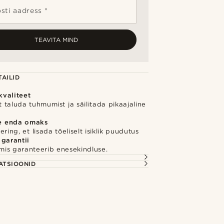
sti aadress *
TEAVITA MIND
AILID
valiteet
 taluda tuhmumist ja säilitada pikaajaline
e enda omaks
ring, et lisada tõeliselt isiklik puudutus
 garantii
 mis garanteerib enesekindluse.
S
ATSIOONID