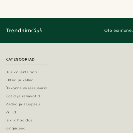
Ole esimene,
KATEGOORIAD
Uus kollektsioon
Ehted ja kellad
Ülikonna aksessuaarid
Kotid ja rahakotid
Riided ja aluspesu
Prillid
Isiklik hooldus
Kingiideed