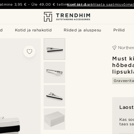
atmine
3,95 €
- Üle
49,00 €
tellimusel tasuta
Kontakt & abi
-
Vaata saatmisvõimal
id
Kotid ja rahakotid
Riided ja aluspesu
Prillid
Must k
hõbeda
lipsuk
Graveerit
Laost
Kas soo
taas s