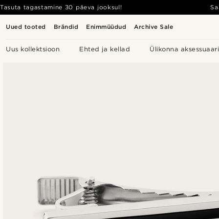
Tasuta tagastamine 30 päeva jooksul!
Sa
Uued tooted
Brändid
Enimmüüdud
Archive Sale
Uus kollektsioon
Ehted ja kellad
Ülikonna aksessuaar