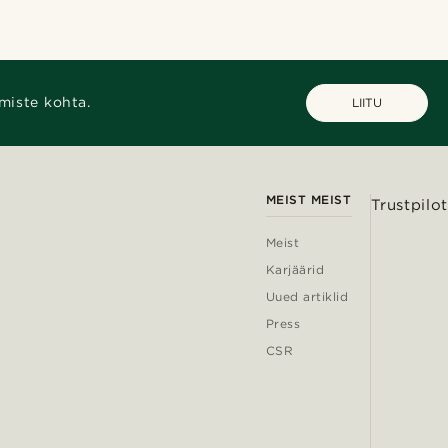
miste kohta.
LIITU
MEIST MEIST
Trustpilot
Meist
Karjäärid
Uued artiklid
Press
CSR