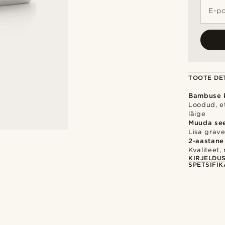
E-po
TOOTE DET
Bambuse k
Loodud, et
läige
Muuda se
Lisa gravee
2-aastane
Kvaliteet,
KIRJELDU
SPETSIFIK