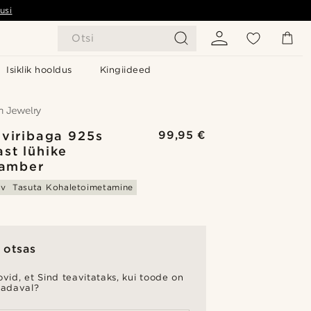
usi
Otsi
Isiklik hooldus
Kingiideed
iviribaga 925s
99,95 €
st lühike
lamber
av
Tasuta Kohaletoimetamine
 otsas
vid, et Sind teavitataks, kui toode on
aadaval?