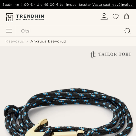
Saatmine
4,00 €
- Üle
49,00 €
tellimusel tasuta-
Vaata saatmisvõimalusi
Otsi
Käevõrud
Ankruga käevõrud