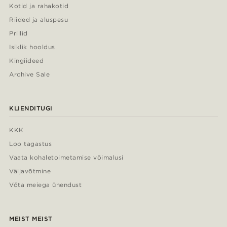
Kotid ja rahakotid
Riided ja aluspesu
Prillid
Isiklik hooldus
Kingiideed
Archive Sale
KLIENDITUGI
KKK
Loo tagastus
Vaata kohaletoimetamise võimalusi
Väljavõtmine
Võta meiega ühendust
MEIST MEIST