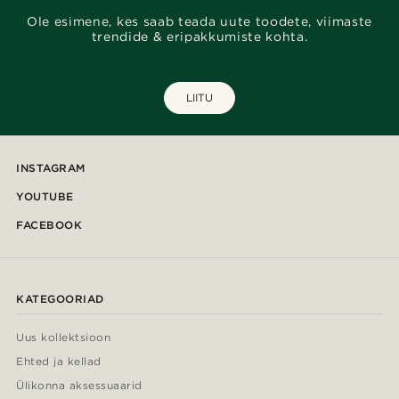
Ole esimene, kes saab teada uute toodete, viimaste
trendide & eripakkumiste kohta.
LIITU
INSTAGRAM
YOUTUBE
FACEBOOK
KATEGOORIAD
Uus kollektsioon
Ehted ja kellad
Ülikonna aksessuaarid