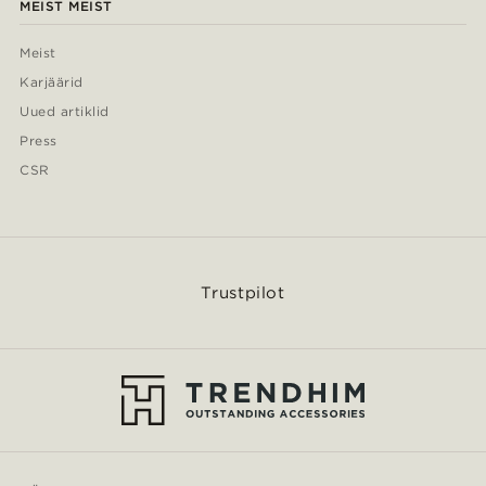
MEIST MEIST
Meist
Karjäärid
Uued artiklid
Press
CSR
Trustpilot