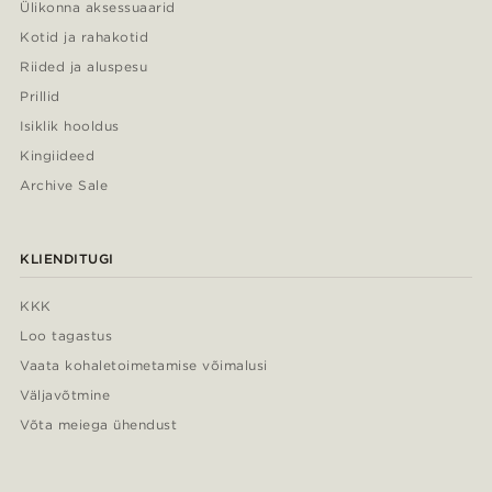
Ülikonna aksessuaarid
Kotid ja rahakotid
Riided ja aluspesu
Prillid
Isiklik hooldus
Kingiideed
Archive Sale
KLIENDITUGI
KKK
Loo tagastus
Vaata kohaletoimetamise võimalusi
Väljavõtmine
Võta meiega ühendust