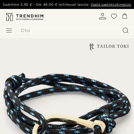
Saatmine
3,95 €
- Üle
49,00 €
tellimusel tasuta-
Vaata saatmisvõimalusi
Otsi