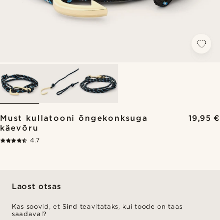
Must kullatooni õngekonksuga
19,95 €
käevõru
4.7
Laost otsas
Kas soovid, et Sind teavitataks, kui toode on taas
saadaval?