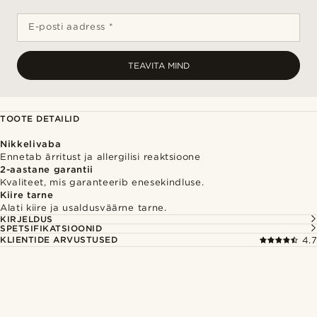
E-posti aadress *
TEAVITA MIND
TOOTE DETAILID
Nikkelivaba
Ennetab ärritust ja allergilisi reaktsioone
2-aastane garantii
Kvaliteet, mis garanteerib enesekindluse.
Kiire tarne
Alati kiire ja usaldusväärne tarne.
KIRJELDUS
SPETSIFIKATSIOONID
KLIENTIDE ARVUSTUSED
4.7