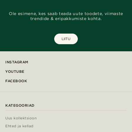
Ole esimene, kes saab teada uute toodete, viimaste
trendide & eripakkumiste kohta.
LIITU
INSTAGRAM
YOUTUBE
FACEBOOK
KATEGOORIAD
Uus kollektsioon
Ehted ja kellad