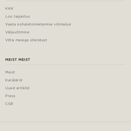
KKK
Loo tagastus
Vaata kohaletoimetamise võimalusi
Väljavõtmine
Võta meiega ühendust
MEIST MEIST
Meist
Karjäärid
Uued artiklid
Press
CSR