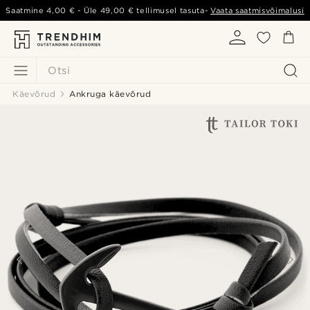
Saatmine
4,00 €
- Üle
49,00 €
tellimusel tasuta-
Vaata saatmisvõimalusi
Otsi
Käevõrud
Ankruga käevõrud