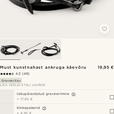
Must kunstnahast ankruga käevõru
19,95 €
4.5
(49)
Graveeritav
LISA VEELGI STIILI JUURDE
Isikupärastatud graveerimine
+
17,95 €
Kinkepakend
+
4,95 €