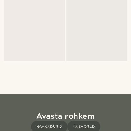
Avasta rohkem
NAHKADURID
KÄEVÕRUD